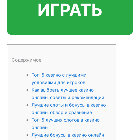
ИГРАТЬ
Содержимое
Топ-5 казино с лучшими
условиями для игроков
Как выбрать лучшее казино
онлайн: советы и рекомендации
Лучшие слоты и бонусы в казино
онлайн: обзор и сравнение
Топ-5 лучших слотов в казино
онлайн
Лучшие бонусы в казино онлайн