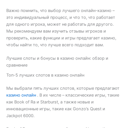
Важно помнить, что выбор лучшего онлайн-казино –
это индивидуальный процесс, и что то, что работает
для одного игрока, может не работать для другого.
Мы рекомендуем вам изучить отзывы игроков и
проверить, какие функции и игры предлагает казино,
чтобы найти то, что лучше всего подходит вам.
Лучшие слоты и бонусы в казино онлайн: обзор и
сравнение
Топ-5 лучших слотов в казино онлайн
Мы выбрали пять лучших слотов, которые предлагают
казино онлайн
. В их числе – классические игры, такие
как Book of Ra и Starburst, а также новые и
инновационные игры, такие как Gonzo’s Quest и
Jackpot 6000.