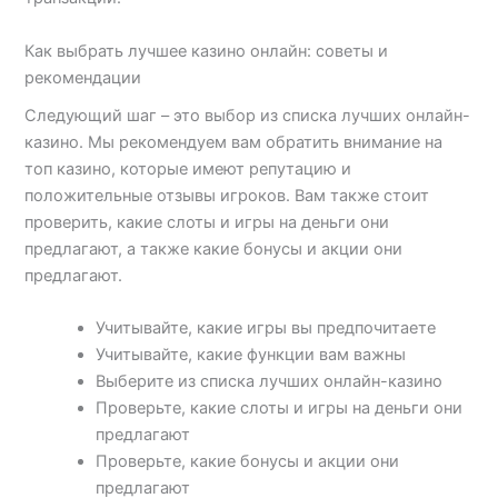
Как выбрать лучшее казино онлайн: советы и
рекомендации
Следующий шаг – это выбор из списка лучших онлайн-
казино. Мы рекомендуем вам обратить внимание на
топ казино, которые имеют репутацию и
положительные отзывы игроков. Вам также стоит
проверить, какие слоты и игры на деньги они
предлагают, а также какие бонусы и акции они
предлагают.
Учитывайте, какие игры вы предпочитаете
Учитывайте, какие функции вам важны
Выберите из списка лучших онлайн-казино
Проверьте, какие слоты и игры на деньги они
предлагают
Проверьте, какие бонусы и акции они
предлагают