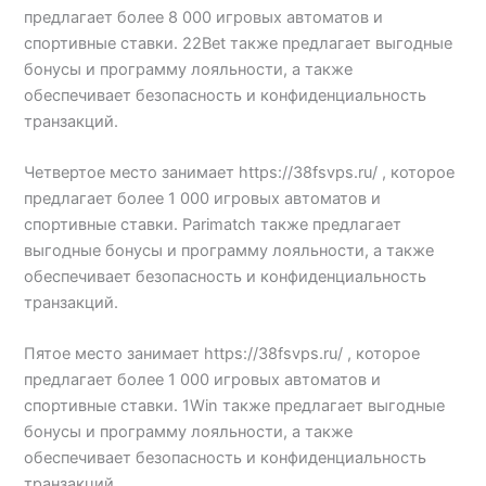
предлагает более 8 000 игровых автоматов и
спортивные ставки. 22Bet также предлагает выгодные
бонусы и программу лояльности, а также
обеспечивает безопасность и конфиденциальность
транзакций.
Четвертое место занимает https://38fsvps.ru/ , которое
предлагает более 1 000 игровых автоматов и
спортивные ставки. Parimatch также предлагает
выгодные бонусы и программу лояльности, а также
обеспечивает безопасность и конфиденциальность
транзакций.
Пятое место занимает https://38fsvps.ru/ , которое
предлагает более 1 000 игровых автоматов и
спортивные ставки. 1Win также предлагает выгодные
бонусы и программу лояльности, а также
обеспечивает безопасность и конфиденциальность
транзакций.