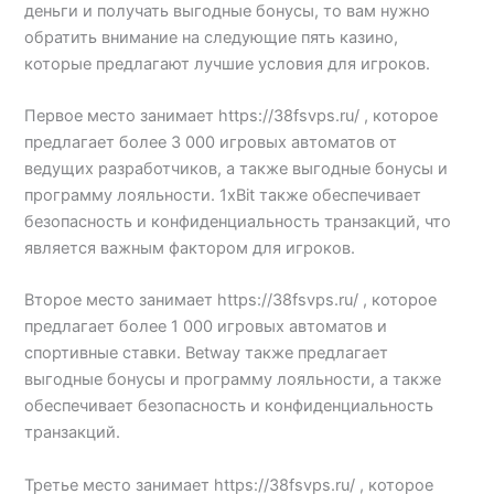
деньги и получать выгодные бонусы, то вам нужно
обратить внимание на следующие пять казино,
которые предлагают лучшие условия для игроков.
Первое место занимает https://38fsvps.ru/ , которое
предлагает более 3 000 игровых автоматов от
ведущих разработчиков, а также выгодные бонусы и
программу лояльности. 1xBit также обеспечивает
безопасность и конфиденциальность транзакций, что
является важным фактором для игроков.
Второе место занимает https://38fsvps.ru/ , которое
предлагает более 1 000 игровых автоматов и
спортивные ставки. Betway также предлагает
выгодные бонусы и программу лояльности, а также
обеспечивает безопасность и конфиденциальность
транзакций.
Третье место занимает https://38fsvps.ru/ , которое