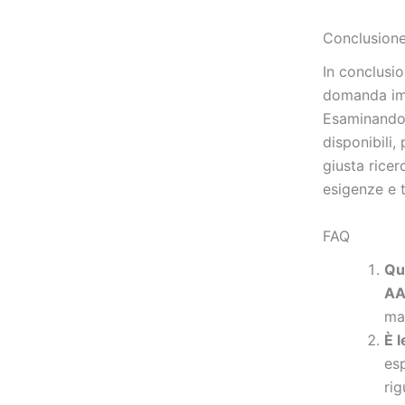
Conclusion
In conclusi
domanda imp
Esaminando a
disponibili,
giusta ricer
esigenze e t
FAQ
Qu
A
mag
È 
esp
rig