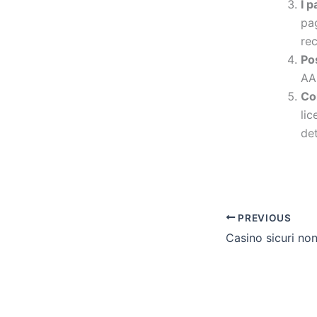
I 
pag
rec
Po
AA
Co
lic
det
PREVIOUS