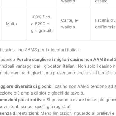
wallets
casinò
100% fino
Carte, e-
Facilità d’
Malta
a €200 +
wallets
dell’interf
giri gratuiti
 casino non AAMS per i giocatori italiani
chiedendo
Perché scegliere i migliori casino non AAMS nel
rincipali vantaggi per i giocatori italiani. Non solo i casin
ampia gamma di giochi, ma presentano anche altri benefici c
giore diversità di giochi:
I casino non AAMS tendono ad 
ezione più ampia di slot e giochi da tavolo.
mozioni più attrattive:
Si possono trovare bonus più genero
uovi utenti sia per quelli già registrati.
enza di restrizioni:
Meno limitazioni riguardo ai prelievi e 