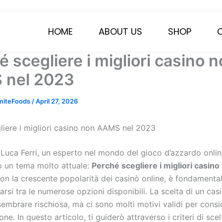
HOME
ABOUT US
SHOP
 scegliere i migliori casino 
 nel 2023
miteFoods
/
April 27, 2026
liere i migliori casino non AAMS nel 2023
 Luca Ferri, un esperto nel mondo del gioco d’azzardo onlin
 un tema molto attuale:
Perché scegliere i migliori casi
Con la crescente popolarità dei casinò online, è fondamenta
rsi tra le numerose opzioni disponibili. La scelta di un cas
mbrare rischiosa, ma ci sono molti motivi validi per consi
ne. In questo articolo, ti guiderò attraverso i criteri di scelt