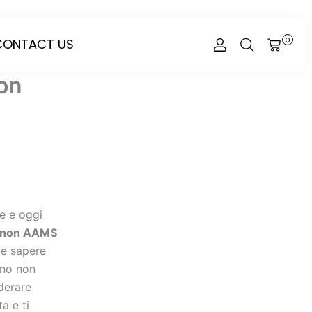
CONTACT US
0
CART
non
e e oggi
no non AAMS
le sapere
ino non
derare
a e ti