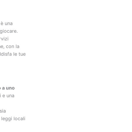
è una
giocare.
vizi
e, con la
disfa le tue
o a uno
i e una
sia
leggi locali