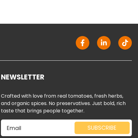
F
L
T
a
i
i
c
n
k
e
k
t
b
e
o
o
d
k
NEWSLETTER
o
i
k
n
-
-
Crafted with love from real tomatoes, fresh herbs,
f
i
and organic spices. No preservatives. Just bold, rich
n
taste that brings people together.
Email
SUBSCRIBE