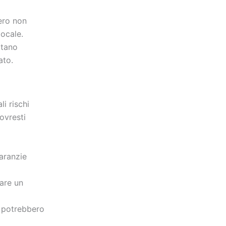
ero non
locale.
ttano
ato.
i rischi
ovresti
aranzie
are un
i, potrebbero