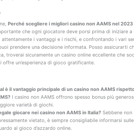
e
one,
Perché scegliere i migliori casino non AAMS nel 2023
ortante che ogni giocatore deve porsi prima di iniziare a 
ttentamente i vantaggi e i rischi, e confrontando i vari ser
 puoi prendere una decisione informata. Posso assicurarti ch
ca, troverai sicuramente un casino online eccellente che sod
i offre un’esperienza di gioco gratificante.
al è il vantaggio principale di un casino non AAMS rispett
AMS?
I casino non AAMS offrono spesso bonus più generos
giore varietà di giochi.
legale giocare nei casino non AAMS in Italia?
Sebbene non 
ressamente vietato, è sempre consigliabile informarsi sulle 
uardo al gioco d’azzardo online.