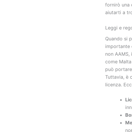
fornirò una 
aiutarti a t
Leggi e reg
Quando si p
importante 
non AAMS, in
come Malta o
può portare
Tuttavia, è c
licenza. Ec
Lic
inn
Bo
Me
no