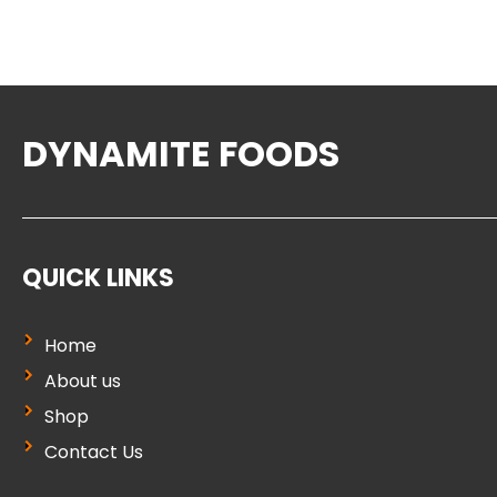
DYNAMITE FOODS
QUICK LINKS
Home
About us
Shop
Contact Us