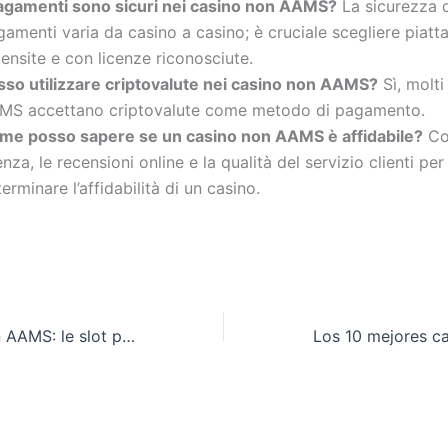
pagamenti sono sicuri nei casino non AAMS?
La sicurezza 
amenti varia da casino a casino; è cruciale scegliere piat
ensite e con licenze riconosciute.
sso utilizzare criptovalute nei casino non AAMS?
Sì, molti
MS accettano criptovalute come metodo di pagamento.
me posso sapere se un casino non AAMS è affidabile?
Con
enza, le recensioni online e la qualità del servizio clienti per
erminare l’affidabilità di un casino.
Casino sicuri non AAMS: le slot più popolari