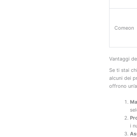
Comeon
Vantaggi dei
Se ti stai 
alcuni dei p
offrono un’
Mag
sel
Pro
i n
Ass