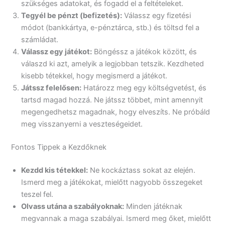
szükséges adatokat, és fogadd el a feltételeket.
Tegyél be pénzt (befizetés):
Válassz egy fizetési
módot (bankkártya, e-pénztárca, stb.) és töltsd fel a
számládat.
Válassz egy játékot:
Böngéssz a játékok között, és
válaszd ki azt, amelyik a legjobban tetszik. Kezdheted
kisebb tétekkel, hogy megismerd a játékot.
Játssz felelősen:
Határozz meg egy költségvetést, és
tartsd magad hozzá. Ne játssz többet, mint amennyit
megengedhetsz magadnak, hogy elveszíts. Ne próbáld
meg visszanyerni a veszteségeidet.
Fontos Tippek a Kezdőknek
Kezdd kis tétekkel:
Ne kockáztass sokat az elején.
Ismerd meg a játékokat, mielőtt nagyobb összegeket
teszel fel.
Olvass utána a szabályoknak:
Minden játéknak
megvannak a maga szabályai. Ismerd meg őket, mielőtt