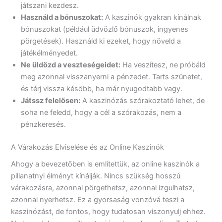
játszani kezdesz.
Használd a bónuszokat:
A kaszinók gyakran kínálnak
bónuszokat (például üdvözlő bónuszok, ingyenes
pörgetések). Használd ki ezeket, hogy növeld a
játékélményedet.
Ne üldözd a veszteségeidet:
Ha veszítesz, ne próbáld
meg azonnal visszanyerni a pénzedet. Tarts szünetet,
és térj vissza később, ha már nyugodtabb vagy.
Játssz felelősen:
A kaszinózás szórakoztató lehet, de
soha ne feledd, hogy a cél a szórakozás, nem a
pénzkeresés.
A Várakozás Elviselése és az Online Kaszinók
Ahogy a bevezetőben is említettük, az online kaszinók a
pillanatnyi élményt kínálják. Nincs szükség hosszú
várakozásra, azonnal pörgethetsz, azonnal izgulhatsz,
azonnal nyerhetsz. Ez a gyorsaság vonzóvá teszi a
kaszinózást, de fontos, hogy tudatosan viszonyulj ehhez.