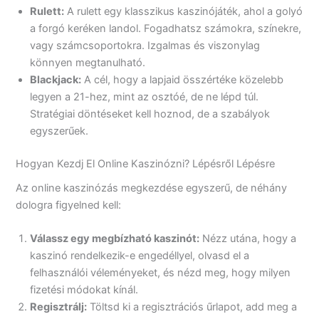
Rulett:
A rulett egy klasszikus kaszinójáték, ahol a golyó
a forgó keréken landol. Fogadhatsz számokra, színekre,
vagy számcsoportokra. Izgalmas és viszonylag
könnyen megtanulható.
Blackjack:
A cél, hogy a lapjaid összértéke közelebb
legyen a 21-hez, mint az osztóé, de ne lépd túl.
Stratégiai döntéseket kell hoznod, de a szabályok
egyszerűek.
Hogyan Kezdj El Online Kaszinózni? Lépésről Lépésre
Az online kaszinózás megkezdése egyszerű, de néhány
dologra figyelned kell:
Válassz egy megbízható kaszinót:
Nézz utána, hogy a
kaszinó rendelkezik-e engedéllyel, olvasd el a
felhasználói véleményeket, és nézd meg, hogy milyen
fizetési módokat kínál.
Regisztrálj:
Töltsd ki a regisztrációs űrlapot, add meg a