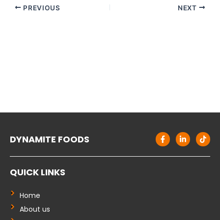
PREVIOUS
NEXT
F
L
T
DYNAMITE FOODS
a
i
i
c
n
k
e
k
t
b
e
o
QUICK LINKS
o
d
k
o
i
k
n
-
-
Home
f
i
About us
n