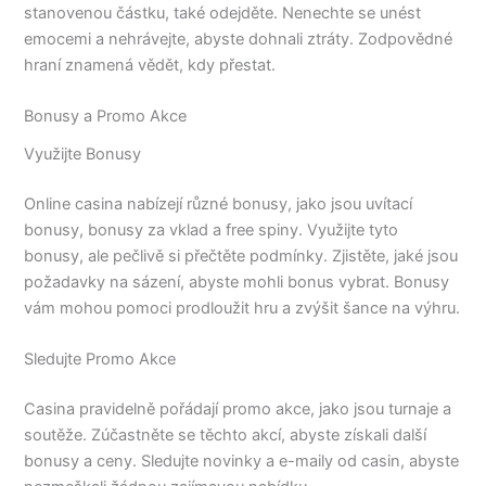
stanovenou částku, také odejděte. Nenechte se unést
emocemi a nehrávejte, abyste dohnali ztráty. Zodpovědné
hraní znamená vědět, kdy přestat.
Bonusy a Promo Akce
Využijte Bonusy
Online casina nabízejí různé bonusy, jako jsou uvítací
bonusy, bonusy za vklad a free spiny. Využijte tyto
bonusy, ale pečlivě si přečtěte podmínky. Zjistěte, jaké jsou
požadavky na sázení, abyste mohli bonus vybrat. Bonusy
vám mohou pomoci prodloužit hru a zvýšit šance na výhru.
Sledujte Promo Akce
Casina pravidelně pořádají promo akce, jako jsou turnaje a
soutěže. Zúčastněte se těchto akcí, abyste získali další
bonusy a ceny. Sledujte novinky a e-maily od casin, abyste