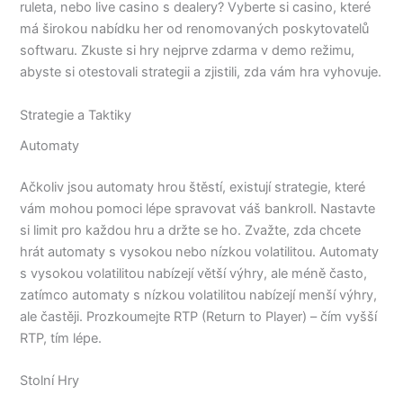
ruleta, nebo live casino s dealery? Vyberte si casino, které
má širokou nabídku her od renomovaných poskytovatelů
softwaru. Zkuste si hry nejprve zdarma v demo režimu,
abyste si otestovali strategii a zjistili, zda vám hra vyhovuje.
Strategie a Taktiky
Automaty
Ačkoliv jsou automaty hrou štěstí, existují strategie, které
vám mohou pomoci lépe spravovat váš bankroll. Nastavte
si limit pro každou hru a držte se ho. Zvažte, zda chcete
hrát automaty s vysokou nebo nízkou volatilitou. Automaty
s vysokou volatilitou nabízejí větší výhry, ale méně často,
zatímco automaty s nízkou volatilitou nabízejí menší výhry,
ale častěji. Prozkoumejte RTP (Return to Player) – čím vyšší
RTP, tím lépe.
Stolní Hry