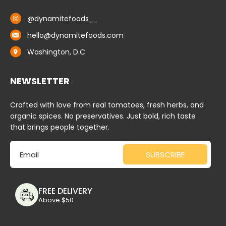
@dynamitefoods__
hello@dynamitefoods.com
Washington, D.C.
NEWSLETTER
Crafted with love from real tomatoes, fresh herbs, and
organic spices. No preservatives. Just bold, rich taste
that brings people together.
Email
SUBSCRIBE
FREE DELIVERY
Above $50