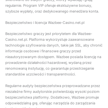
regularnie. Program VIP oferuje ekskluzywne bonusy,
szybsze wypłaty, oraz dedykowanego menedżera konta.
Bezpieczeństwo i licencja Wazbee-Casino.net.pl
Bezpieczeństwo graczy jest priorytetem dla Wazbee-
Casino.net.pl. Platforma wykorzystuje zaawansowane
technologie szyfrowania danych, takie jak SSL, aby chronić
informacje osobowe i finansowe graczy przed
nieautoryzowanym dostępem. Wazbee posiada licencję na
prowadzenie działalności hazardowej, wydaną przez
renomowaną instytucję, co gwarantuje przestrzeganie
standardów uczciwości i transparentności.
Regularne audyty bezpieczeństwa przeprowadzane przez
niezależne firmy audytorskie potwierdzają wysoki poziom
bezpieczeństwa platformy. Dodatkowo, Wazbee promuje
odpowiedzialną grę, oferując narzędzia do zarządzania