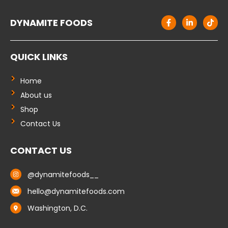
F
L
T
DYNAMITE FOODS
a
i
i
c
n
k
e
k
t
b
e
o
QUICK LINKS
o
d
k
o
i
k
n
-
-
Home
f
i
About us
n
Shop
Contact Us
CONTACT US
@dynamitefoods__
hello@dynamitefoods.com
Washington, D.C.