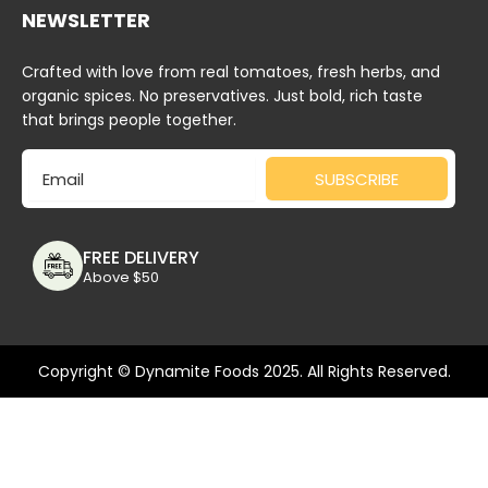
NEWSLETTER
Crafted with love from real tomatoes, fresh herbs, and
organic spices. No preservatives. Just bold, rich taste
that brings people together.
Email
SUBSCRIBE
FREE DELIVERY
Above $50
Copyright © Dynamite Foods 2025. All Rights Reserved.
Deprecated
: Function wc_enqueue_js is
deprecated
since
version 10.4.0! Use wp_add_inline_script instead. in