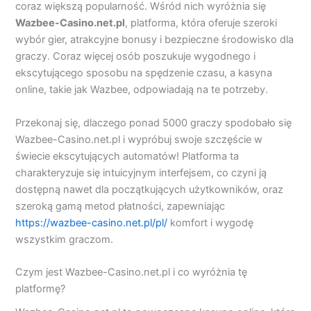
coraz większą popularność. Wśród nich wyróżnia się
Wazbee-Casino.net.pl
, platforma, która oferuje szeroki
wybór gier, atrakcyjne bonusy i bezpieczne środowisko dla
graczy. Coraz więcej osób poszukuje wygodnego i
ekscytującego sposobu na spędzenie czasu, a kasyna
online, takie jak Wazbee, odpowiadają na te potrzeby.
Przekonaj się, dlaczego ponad 5000 graczy spodobało się
Wazbee-Casino.net.pl i wypróbuj swoje szczęście w
świecie ekscytujących automatów! Platforma ta
charakteryzuje się intuicyjnym interfejsem, co czyni ją
dostępną nawet dla początkujących użytkowników, oraz
szeroką gamą metod płatności, zapewniając
https://wazbee-casino.net.pl/pl/
komfort i wygodę
wszystkim graczom.
Czym jest Wazbee-Casino.net.pl i co wyróżnia tę
platformę?