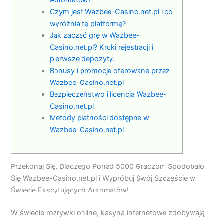
Automatów!
Czym jest Wazbee-Casino.net.pl i co
wyróżnia tę platformę?
Jak zacząć grę w Wazbee-
Casino.net.pl? Kroki rejestracji i
pierwsze depozyty.
Bonusy i promocje oferowane przez
Wazbee-Casino.net.pl
Bezpieczeństwo i licencja Wazbee-
Casino.net.pl
Metody płatności dostępne w
Wazbee-Casino.net.pl
Przekonaj Się, Dlaczego Ponad 5000 Graczom Spodobało
Się Wazbee-Casino.net.pl i Wypróbuj Swój Szczęście w
Świecie Ekscytujących Automatów!
W świecie rozrywki online, kasyna internetowe zdobywają