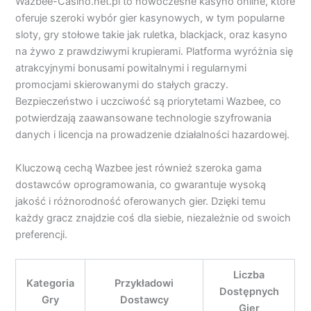
Wazbee-Casino.net.pl to nowoczesne kasyno online, które
oferuje szeroki wybór gier kasynowych, w tym popularne
sloty, gry stołowe takie jak ruletka, blackjack, oraz kasyno
na żywo z prawdziwymi krupierami. Platforma wyróżnia się
atrakcyjnymi bonusami powitalnymi i regularnymi
promocjami skierowanymi do stałych graczy.
Bezpieczeństwo i uczciwość są priorytetami Wazbee, co
potwierdzają zaawansowane technologie szyfrowania
danych i licencja na prowadzenie działalności hazardowej.
Kluczową cechą Wazbee jest również szeroka gama
dostawców oprogramowania, co gwarantuje wysoką
jakość i różnorodność oferowanych gier. Dzięki temu
każdy gracz znajdzie coś dla siebie, niezależnie od swoich
preferencji.
Liczba
Kategoria
Przykładowi
Dostępnych
Gry
Dostawcy
Gier