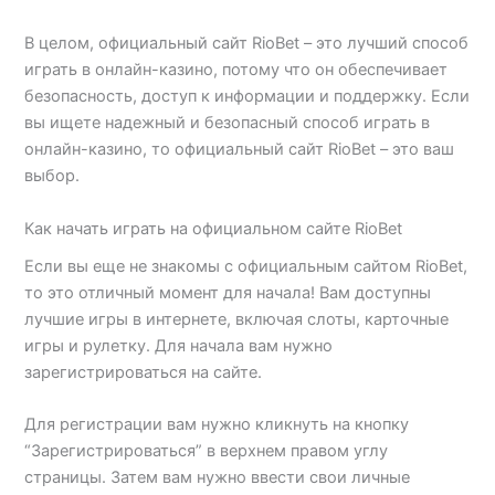
В целом, официальный сайт RioBet – это лучший способ
играть в онлайн-казино, потому что он обеспечивает
безопасность, доступ к информации и поддержку. Если
вы ищете надежный и безопасный способ играть в
онлайн-казино, то официальный сайт RioBet – это ваш
выбор.
Как начать играть на официальном сайте RioBet
Если вы еще не знакомы с официальным сайтом RioBet,
то это отличный момент для начала! Вам доступны
лучшие игры в интернете, включая слоты, карточные
игры и рулетку. Для начала вам нужно
зарегистрироваться на сайте.
Для регистрации вам нужно кликнуть на кнопку
“Зарегистрироваться” в верхнем правом углу
страницы. Затем вам нужно ввести свои личные