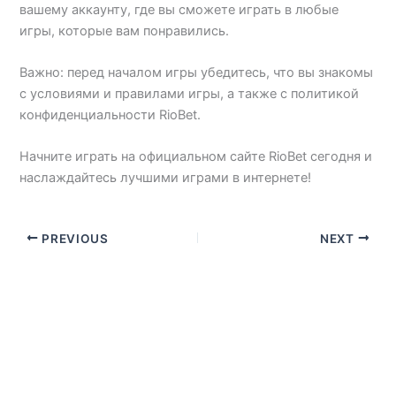
вашему аккаунту, где вы сможете играть в любые
игры, которые вам понравились.
Важно: перед началом игры убедитесь, что вы знакомы
с условиями и правилами игры, а также с политикой
конфиденциальности RioBet.
Начните играть на официальном сайте RioBet сегодня и
наслаждайтесь лучшими играми в интернете!
PREVIOUS
NEXT