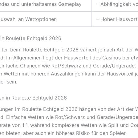
ndes und unterhaltsames Gameplay
– Abhängigkeit v
Auswahl an Wettoptionen
– Hoher Hausvort
 in Roulette Echtgeld 2026
teil beim Roulette Echtgeld 2026 variiert je nach Art der W
rd. Im Allgemeinen liegt der Hausvorteil des Casinos bei et
einfache Chancen wie Rot/Schwarz und Gerade/Ungerade. 
 Wetten mit höheren Auszahlungen kann der Hausvorteil 
er sein.
n in Roulette Echtgeld 2026
ungen im Roulette Echtgeld 2026 hängen von der Art der W
ird. Einfache Wetten wie Rot/Schwarz und Gerade/Ungerade
rate von 1:1, während komplexere Wetten wie Split und Co
n bieten, aber auch ein höheres Risiko für den Spieler.