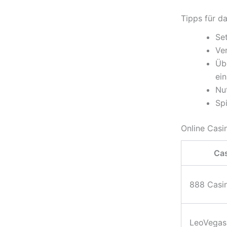
Tipps für d
Set
Ve
Üb
ei
Nu
Sp
Online Casi
Ca
888 Casi
LeoVegas