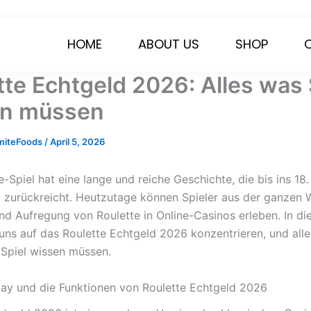
HOME
ABOUT US
SHOP
tte Echtgeld 2026: Alles was 
en müssen
miteFoods
/
April 5, 2026
-Spiel hat eine lange und reiche Geschichte, die bis ins 18.
 zurückreicht. Heutzutage können Spieler aus der ganzen W
d Aufregung von Roulette in Online-Casinos erleben. In di
uns auf das Roulette Echtgeld 2026 konzentrieren, und alle
 Spiel wissen müssen.
y und die Funktionen von Roulette Echtgeld 2026