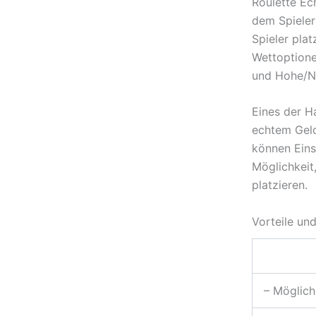
Roulette Ec
dem Spieler
Spieler plat
Wettoptione
und Hohe/Ni
Eines der H
echtem Geld
können Eins
Möglichkeit
platzieren.
Vorteile un
– Möglich