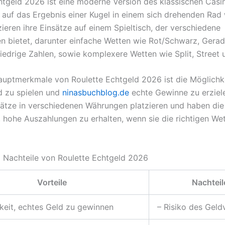
htgeld 2026 ist eine moderne Version des klassischen Casin
 auf das Ergebnis einer Kugel in einem sich drehenden Rad 
zieren ihre Einsätze auf einem Spieltisch, der verschiedene
n bietet, darunter einfache Wetten wie Rot/Schwarz, Ger
edrige Zahlen, sowie komplexere Wetten wie Split, Street 
auptmerkmale von Roulette Echtgeld 2026 ist die Möglichke
 zu spielen und
ninasbuchblog.de
echte Gewinne zu erziele
ätze in verschiedenen Währungen platzieren und haben die
, hohe Auszahlungen zu erhalten, wenn sie die richtigen We
d Nachteile von Roulette Echtgeld 2026
Vorteile
Nachteil
keit, echtes Geld zu gewinnen
– Risiko des Geld