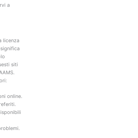
rvi a
 licenza
significa
olo
sti siti
i AAMS.
ori:
oni online.
eferiti.
sponibili
problemi.