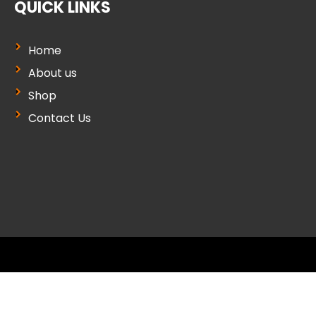
QUICK LINKS
Home
About us
Shop
Contact Us
Deprecated
: Function wc_enqueue_js is
deprecated
since 