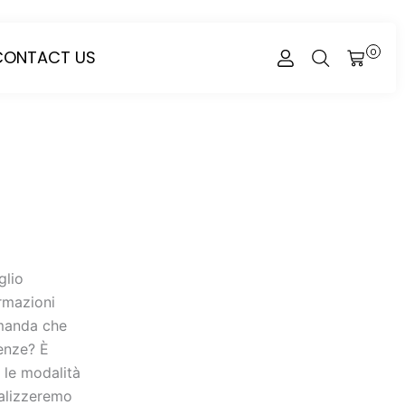
CONTACT US
0
CART
glio
ormazioni
omanda che
genze? È
 le modalità
analizzeremo