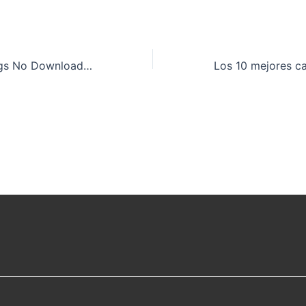
Free Port Gamings No Download: A Hassle-free Means to Play Online