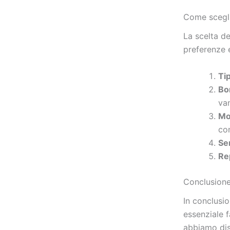
Come scegli
La scelta de
preferenze 
Tip
Bo
va
Mo
co
Ser
Re
Conclusion
In conclusio
essenziale f
abbiamo disc