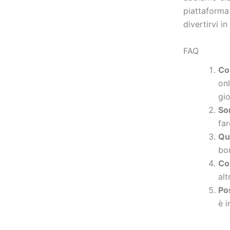
piattaforma
divertirvi i
FAQ
Co
on
gio
So
far
Qu
bon
Co
alt
Po
è i