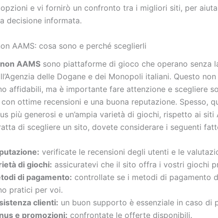
 opzioni e vi fornirò un confronto tra i migliori siti, per aiuta
a decisione informata.
 non AAMS: cosa sono e perché sceglierli
no non AAMS
sono piattaforme di gioco che operano senza la
all’Agenzia delle Dogane e dei Monopoli italiani. Questo non 
o affidabili, ma è importante fare attenzione e scegliere s
 con ottime recensioni e una buona reputazione. Spesso, que
s più generosi e un’ampia varietà di giochi, rispetto ai sit
atta di scegliere un sito, dovete considerare i seguenti fatt
putazione:
verificate le recensioni degli utenti e le valutazi
ietà di giochi:
assicuratevi che il sito offra i vostri giochi pr
todi di pagamento:
controllate se i metodi di pagamento di
o pratici per voi.
istenza clienti:
un buon supporto è essenziale in caso di 
nus e promozioni:
confrontate le offerte disponibili.