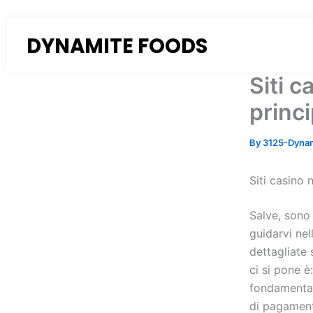
Skip
to
DYNAMITE FOODS
content
Siti 
princi
By
3125-Dyna
Siti casino 
Salve, sono 
guidarvi nel
dettagliate
ci si pone è
fondamentale
di pagamento