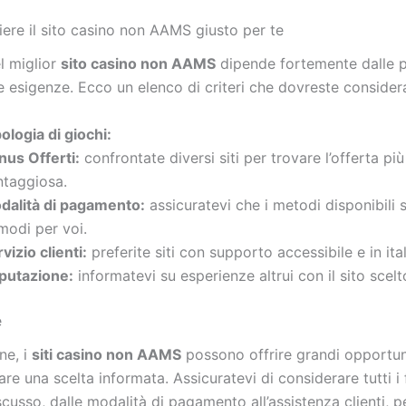
ere il sito casino non AAMS giusto per te
l miglior
sito casino non AAMS
dipende fortemente dalle p
e esigenze. Ecco un elenco di criteri che dovreste consider
ologia di giochi:
nus Offerti:
confrontate diversi siti per trovare l’offerta più
ntaggiosa.
dalità di pagamento:
assicuratevi che i metodi disponibili 
modi per voi.
vizio clienti:
preferite siti con supporto accessibile e in ita
putazione:
informatevi su esperienze altrui con il sito scelt
e
ne, i
siti casino non AAMS
possono offrire grandi opportun
are una scelta informata. Assicuratevi di considerare tutti i 
usso, dalle modalità di pagamento all’assistenza clienti, pe