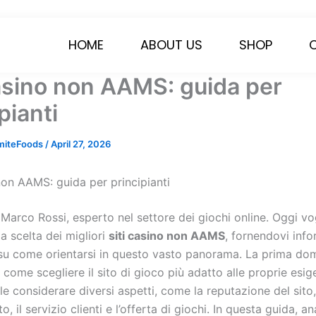
HOME
ABOUT US
SHOP
casino non AAMS: guida per
pianti
miteFoods
/
April 27, 2026
non AAMS: guida per principianti
Marco Rossi, esperto nel settore dei giochi online. Oggi vo
la scelta dei migliori
siti casino non AAMS
, fornendovi inf
 su come orientarsi in questo vasto panorama. La prima d
: come scegliere il sito di gioco più adatto alle proprie esi
 considerare diversi aspetti, come la reputazione del sito,
, il servizio clienti e l’offerta di giochi. In questa guida, 