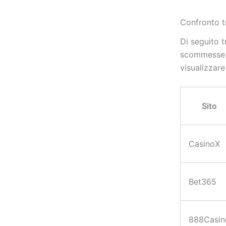
Confronto tr
Di seguito t
scommesse o
visualizzare
Sito
CasinoX
Bet365
888Casin