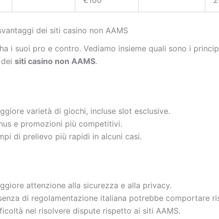
€100
2
svantaggi dei siti casino non AAMS
ha i suoi pro e contro. Vediamo insieme quali sono i princip
 dei
siti casino non AAMS
.
giore varietà di giochi, incluse slot esclusive.
nus e promozioni più competitivi.
pi di prelievo più rapidi in alcuni casi.
giore attenzione alla sicurezza e alla privacy.
senza di regolamentazione italiana potrebbe comportare ris
ficoltà nel risolvere dispute rispetto ai siti AAMS.