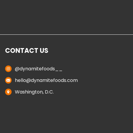
CONTACT US
@dynamitefoods__
hello@dynamitefoods.com
Washington, D.C.