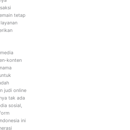
saksi
pemain tetap
 layanan
erikan
 media
ten-konten
ernama
untuk
sudah
 judi online
nya tak ada
ia sosial,
tform
donesia ini
nerasi