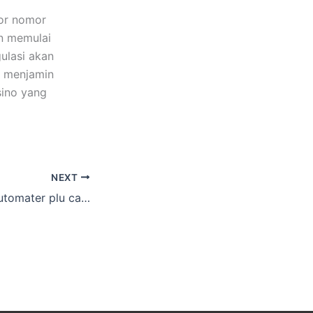
tor nomor
n memulai
ulasi akan
, menjamin
sino yang
NEXT
De bedste spilleautomater plu casino idrætsgren tilslutte Royal Casino