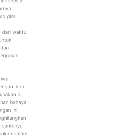
 Indonesia
arnya
deo gim.
i dari waktu
untuk
 dan
perjudian
ahwa
dengan ikon
gunakan di
anan bahaya
ngan ini
enghilangkan
embantunya
akukan dalam