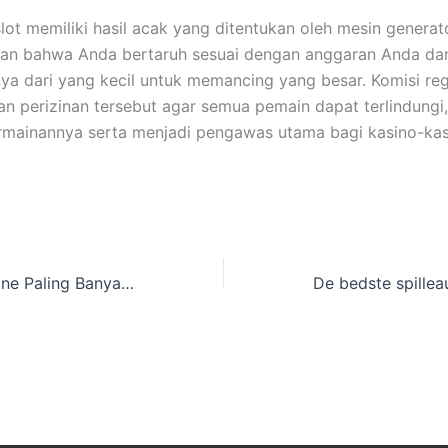
lot memiliki hasil acak yang ditentukan oleh mesin genera
kan bahwa Anda bertaruh sesuai dengan anggaran Anda da
ya dari yang kecil untuk memancing yang besar. Komisi reg
n perizinan tersebut agar semua pemain dapat terlindungi
rmainannya serta menjadi pengawas utama bagi kasino-ka
Aplikasi Judi Online Paling Banyak Dipakai Orang Indonesia