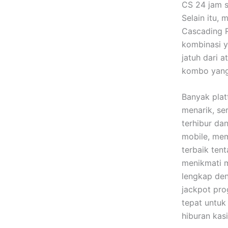
CS 24 jam s
Selain itu,
Cascading R
kombinasi y
jatuh dari 
kombo yang
Banyak plat
menarik, se
terhibur da
mobile, mem
terbaik ten
menikmati m
lengkap deng
jackpot pro
tepat untuk
hiburan kasi