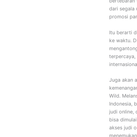
bertebaran 
dari segala 
promosi para
Itu berarti 
ke waktu. D
mengantongi
terpercaya, 
internasion
Juga akan a
kemenangan 
Wild. Melans
Indonesia, 
judi online
bisa dimula
akses judi 
menemukan h