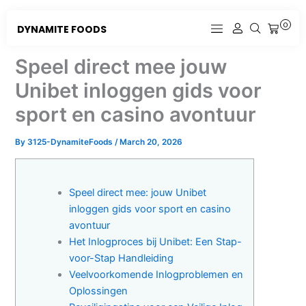
Skip
to
0
DYNAMITE FOODS
CART
content
Speel direct mee jouw
Unibet inloggen gids voor
sport en casino avontuur
By
3125-DynamiteFoods
/
March 20, 2026
Speel direct mee: jouw Unibet
inloggen gids voor sport en casino
avontuur
Het Inlogproces bij Unibet: Een Stap-
voor-Stap Handleiding
Veelvoorkomende Inlogproblemen en
Oplossingen