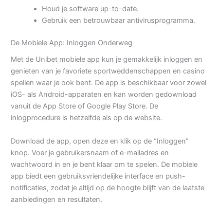
Houd je software up-to-date.
Gebruik een betrouwbaar antivirusprogramma.
De Mobiele App: Inloggen Onderweg
Met de Unibet mobiele app kun je gemakkelijk inloggen en
genieten van je favoriete sportweddenschappen en casino
spellen waar je ook bent. De app is beschikbaar voor zowel
iOS- als Android-apparaten en kan worden gedownload
vanuit de App Store of Google Play Store. De
inlogprocedure is hetzelfde als op de website.
Download de app, open deze en klik op de “Inloggen”
knop. Voer je gebruikersnaam of e-mailadres en
wachtwoord in en je bent klaar om te spelen. De mobiele
app biedt een gebruiksvriendelijke interface en push-
notificaties, zodat je altijd op de hoogte blijft van de laatste
aanbiedingen en resultaten.