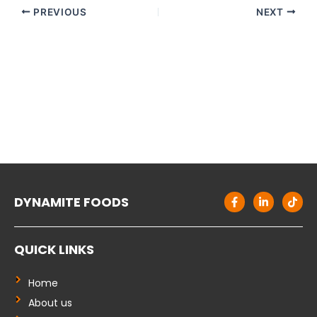
PREVIOUS
NEXT
F
L
T
DYNAMITE FOODS
a
i
i
c
n
k
e
k
t
b
e
o
QUICK LINKS
o
d
k
o
i
k
n
-
-
Home
f
i
About us
n