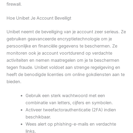
firewall.
Hoe Unibet Je Account Beveiligt
Unibet neemt de beveiliging van je account zeer serieus. Ze
gebruiken geavanceerde encryptietechnologie om je
persoonlijke en financiële gegevens te beschermen. Ze
monitoren ook je account voortdurend op verdachte
activiteiten en nemen maatregelen om je te beschermen
tegen fraude. Unibet voldoet aan strenge regelgeving en
heeft de benodigde licenties om online gokdiensten aan te
bieden.
Gebruik een sterk wachtwoord met een
combinatie van letters, cijfers en symbolen.
Activeer tweefactorauthenticatie (2FA) indien
beschikbaar.
Wees alert op phishing-e-mails en verdachte
links.