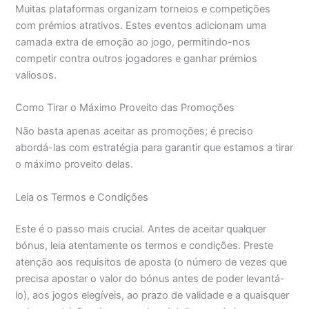
Muitas plataformas organizam torneios e competições
com prémios atrativos. Estes eventos adicionam uma
camada extra de emoção ao jogo, permitindo-nos
competir contra outros jogadores e ganhar prémios
valiosos.
Como Tirar o Máximo Proveito das Promoções
Não basta apenas aceitar as promoções; é preciso
abordá-las com estratégia para garantir que estamos a tirar
o máximo proveito delas.
Leia os Termos e Condições
Este é o passo mais crucial. Antes de aceitar qualquer
bónus, leia atentamente os termos e condições. Preste
atenção aos requisitos de aposta (o número de vezes que
precisa apostar o valor do bónus antes de poder levantá-
lo), aos jogos elegíveis, ao prazo de validade e a quaisquer