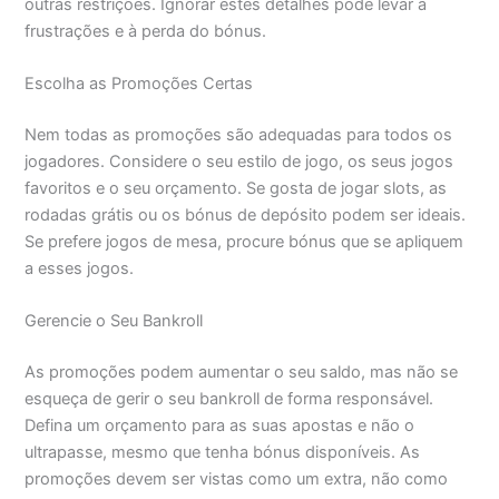
outras restrições. Ignorar estes detalhes pode levar a
frustrações e à perda do bónus.
Escolha as Promoções Certas
Nem todas as promoções são adequadas para todos os
jogadores. Considere o seu estilo de jogo, os seus jogos
favoritos e o seu orçamento. Se gosta de jogar slots, as
rodadas grátis ou os bónus de depósito podem ser ideais.
Se prefere jogos de mesa, procure bónus que se apliquem
a esses jogos.
Gerencie o Seu Bankroll
As promoções podem aumentar o seu saldo, mas não se
esqueça de gerir o seu bankroll de forma responsável.
Defina um orçamento para as suas apostas e não o
ultrapasse, mesmo que tenha bónus disponíveis. As
promoções devem ser vistas como um extra, não como