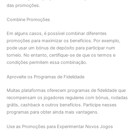
das promoções.
Combine Promoções
Em alguns casos, é possível combinar diferentes
promoções para maximizar os benefícios. Por exemplo,
pode usar um bónus de depósito para participar num
torneio. No entanto, certifique-se de que os termos e
condições permitem essa combinação.
Aproveite os Programas de Fidelidade
Muitas plataformas oferecem programas de fidelidade que
recompensam os jogadores regulares com bónus, rodadas
grátis, cashback e outros benefícios. Participe nesses
programas para obter ainda mais vantagens.
Use as Promoções para Experimentar Novos Jogos