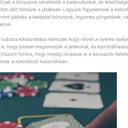
. Ezek a bónuszok növelhetik a bankrollunkat, és lehetőség
több időt töltsünk a játékban. Legyünk figyelemmel a különf
, mint például a belépési bónuszok, ingyenes pörgetések, v
amok.
tudatos kihasználása nemcsak hogy növeli a nyerési esél
 is, hogy jobban megismerjük a játékokat, és kipróbálhassu
 Viszont fontos, hogy mindig olvassuk el a bónuszok feltéte
etnek a különböző kaszinókban.