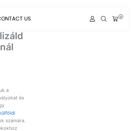
CONTACT US
0
CART
izáld
nál
uk a
bályokat és
gy
külföldi
sok számára.
tékokhoz