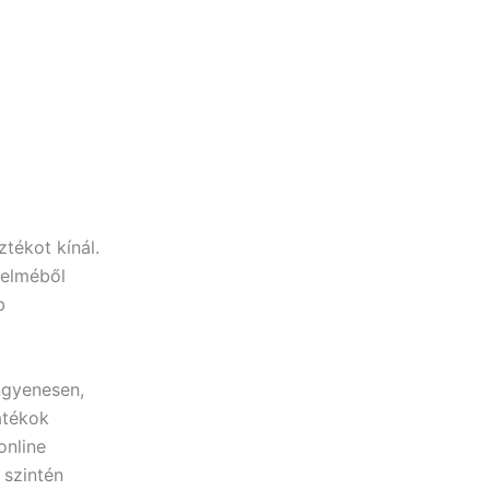
tékot kínál.
yelméből
b
ngyenesen,
átékok
online
 szintén