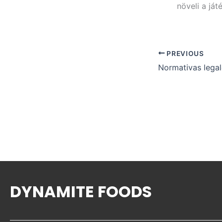
növeli a ját
PREVIOUS
DYNAMITE FOODS