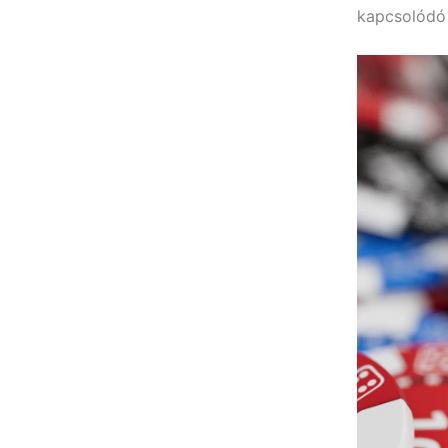
kapcsolódó 