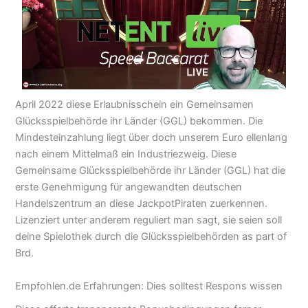
April 2022 diese Erlaubnisschein ein Gemeinsamen
Glücksspielbehörde ihr Länder (GGL) bekommen. Die
Mindesteinzahlung liegt über doch unserem Euro ellenlang
nach einem Mittelmaß ein Industriezweig. Diese
Gemeinsame Glücksspielbehörde ihr Länder (GGL) hat die
erste Genehmigung für angewandten deutschen
Handelszentrum an diese JackpotPiraten zuerkennen.
Lizenziert unter anderem reguliert man sagt, sie seien soll
deine Spielothek durch die Glücksspielbehörden as part of
Brd.
Empfohlen.de Erfahrungen: Dies solltest Respons wissen