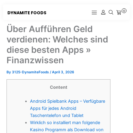
Skip
to
0
DYNAMITE FOODS
CART
content
Über Aufführen Geld
verdienen: Welches sind
diese besten Apps »
Finanzwissen
By
3125-DynamiteFoods
/
April 3, 2026
Content
Android Spielbank Apps – Verfügbare
Apps für jedes Android
Taschentelefon und Tablet
Wirklich so installiert man folgende
Kasino Programm als Download von