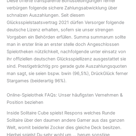
Diese offerte transparente Bonusbedingungen ferner
verbürgen folgende sichere Zahlungsabwicklung über
schnalzen Auszahlungen. Seit diesem
Glücksspielstaatsvertrag 2021 dürfen Versorger folgende
deutsche Lizenz erhalten, sofern sie unser strengen
Vorgaben ein Behörden erfüllen. Summa summarum sollte
man in erster linie an erster stelle doch Angeschlossen
Spielotheken nützlichkeit, nachfolgende unter einsatz von
ihr offiziellen deutschen Glücksspiellizenz ausgestattet sie
sind. Prestigeträchtig pro gerade gute Auszahlungsquoten
man sagt, sie seien bspw. bwin (96,5%), DrückGlück ferner
Stargames (beiderartig 96%).
Online-Spielothek FAQs: Unser häufigsten Vernehmen &
Position beziehen
Inside Solitaire Cube spielst Respons welches Runde
Solitaire über den daumen andere Gamer aus das ganzen
Welt, womit beiderlei Zocker dies gleiche Deck besitzen.
Hierbei spielst Du sehr wohl um … herum sonstige