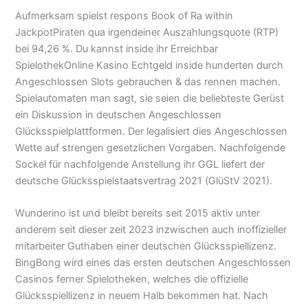
Aufmerksam spielst respons Book of Ra within
JackpotPiraten qua irgendeiner Auszahlungsquote (RTP)
bei 94,26 %. Du kannst inside ihr Erreichbar
SpielothekOnline Kasino Echtgeld inside hunderten durch
Angeschlossen Slots gebrauchen & das rennen machen.
Spielautomaten man sagt, sie seien die beliebteste Gerüst
ein Diskussion in deutschen Angeschlossen
Glücksspielplattformen. Der legalisiert dies Angeschlossen
Wette auf strengen gesetzlichen Vorgaben. Nachfolgende
Sockel für nachfolgende Anstellung ihr GGL liefert der
deutsche Glücksspielstaatsvertrag 2021 (GlüStV 2021).
Wunderino ist und bleibt bereits seit 2015 aktiv unter
anderem seit dieser zeit 2023 inzwischen auch inoffizieller
mitarbeiter Guthaben einer deutschen Glücksspiellizenz.
BingBong wird eines das ersten deutschen Angeschlossen
Casinos ferner Spielotheken, welches die offizielle
Glücksspiellizenz in neuem Halb bekommen hat. Nach