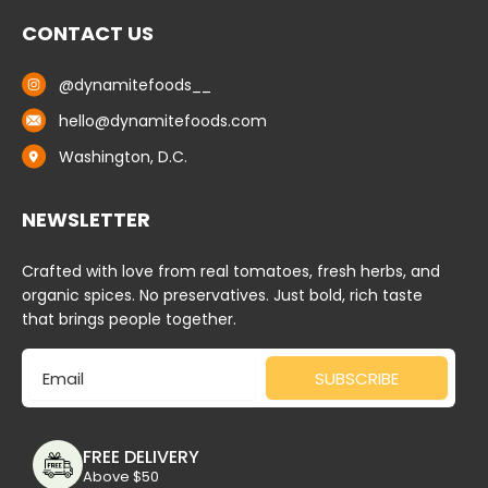
CONTACT US
@dynamitefoods__
hello@dynamitefoods.com
Washington, D.C.
NEWSLETTER
Crafted with love from real tomatoes, fresh herbs, and
organic spices. No preservatives. Just bold, rich taste
that brings people together.
Email
SUBSCRIBE
FREE DELIVERY
Above $50