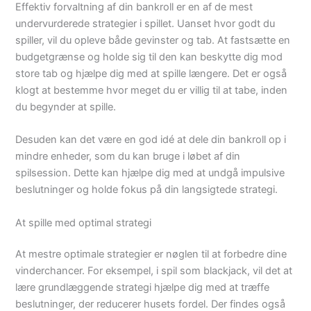
Effektiv forvaltning af din bankroll er en af de mest
undervurderede strategier i spillet. Uanset hvor godt du
spiller, vil du opleve både gevinster og tab. At fastsætte en
budgetgrænse og holde sig til den kan beskytte dig mod
store tab og hjælpe dig med at spille længere. Det er også
klogt at bestemme hvor meget du er villig til at tabe, inden
du begynder at spille.
Desuden kan det være en god idé at dele din bankroll op i
mindre enheder, som du kan bruge i løbet af din
spilsession. Dette kan hjælpe dig med at undgå impulsive
beslutninger og holde fokus på din langsigtede strategi.
At spille med optimal strategi
At mestre optimale strategier er nøglen til at forbedre dine
vinderchancer. For eksempel, i spil som blackjack, vil det at
lære grundlæggende strategi hjælpe dig med at træffe
beslutninger, der reducerer husets fordel. Der findes også