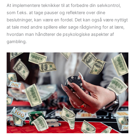
At implementere teknikker til at forbedre din selvkontrol,
som f.eks. at tage pauser og reflektere over dine
beslutninger, kan være en fordel. Det kan også være nyttigt
at tale med andre spillere eller søge rådgivning for at lære,
hvordan man håndterer de psykologiske aspekter af
gambling.