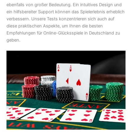
ebenfalls von großer Bedeutung. Ein intuitives Design und
ein hilfsbereiter Support können das Spielerlebnis erheblich
verbessern. Unsere Tests konzentrieren sich auch auf
diese praktischen Aspekte, um Ihnen die besten
Empfehlungen für Online-Glücksspiele in Deutschland zu
geben.