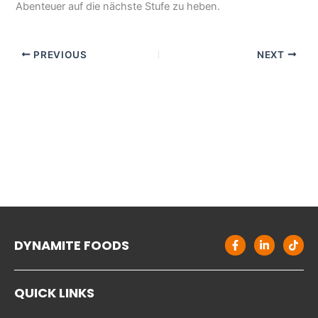
Abenteuer auf die nächste Stufe zu heben.
PREVIOUS
NEXT
F
L
T
DYNAMITE FOODS
a
i
i
c
n
k
e
k
t
b
e
o
QUICK LINKS
o
d
k
o
i
k
n