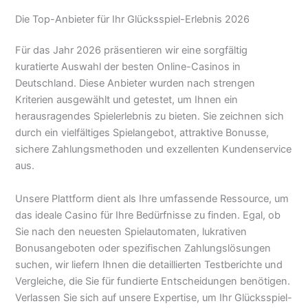
Die Top-Anbieter für Ihr Glücksspiel-Erlebnis 2026
Für das Jahr 2026 präsentieren wir eine sorgfältig
kuratierte Auswahl der besten Online-Casinos in
Deutschland. Diese Anbieter wurden nach strengen
Kriterien ausgewählt und getestet, um Ihnen ein
herausragendes Spielerlebnis zu bieten. Sie zeichnen sich
durch ein vielfältiges Spielangebot, attraktive Bonusse,
sichere Zahlungsmethoden und exzellenten Kundenservice
aus.
Unsere Plattform dient als Ihre umfassende Ressource, um
das ideale Casino für Ihre Bedürfnisse zu finden. Egal, ob
Sie nach den neuesten Spielautomaten, lukrativen
Bonusangeboten oder spezifischen Zahlungslösungen
suchen, wir liefern Ihnen die detaillierten Testberichte und
Vergleiche, die Sie für fundierte Entscheidungen benötigen.
Verlassen Sie sich auf unsere Expertise, um Ihr Glücksspiel-