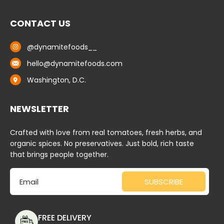
CONTACT US
@dynamitefoods__
hello@dynamitefoods.com
Washington, D.C.
NEWSLETTER
Crafted with love from real tomatoes, fresh herbs, and
organic spices. No preservatives. Just bold, rich taste
that brings people together.
Email
SUBSCRIBE
FREE DELIVERY