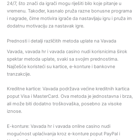
24/7, što znači da igrači mogu riješiti bilo koje pitanje u
vremenu. Također, kasnalo pruža razne bonusne programa
i nagrade, čime motivira igrače da nastavljaju igru i pruža im
dodatnu motivaciju za nastavak igre.
Prednosti i detalji različitih metoda uplate na Vavada
Vavada, vavada hr i vavada casino nudi korisnicima širok
spektar metoda uplate, svaki sa svojim prednostima.
Najčešće koristeći su kartice, e-konture i bankovne
tranzakcije.
Kreditne kartice: Vavada podržava većine kreditnih kartica
poput Visa i MasterCard. Ova metoda je jednostavna i brza,
ali može biti dodatno troškovaška, posebno za visoke
iznose.
E-konture: Vavada hr i vavada online casino nudi
mogućnost uplaćivanja kroz e-konture poput PayPal i