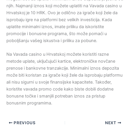
njih. Najmanji iznos koji možete uplatiti na Vavada casino u
Hrvatskoj je 10 HRK. Ovo je odlično za igrače koji žele da
isprobaju igre na platformi bez velikih investicija. Kada
uplatite minimalni iznos, imate priliku da iskoristite
promocije i bonusne programa, što može pomaći u
poboljšanju vašeg iskustva i priliku za pobune.
Na Vavada casino u Hrvatskoj možete koristiti razne
metode uplate, uključujući kartice, elektroničke novčane
prenose i bankovne tranzakcije. Minimalni iznos depozita
može biti koristan za igrače koji žele da isprobaju platformu
ali nisu sigurni u svoje finansijske kapacitete. Također,
koristite vavada promo code kako biste dobili dodatne
bonusne točke i smanjili potreban iznos za pristup
bonusnim programima.
PREVIOUS
NEXT