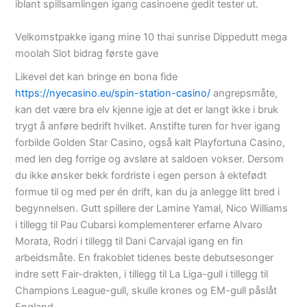
iblant spillsamlingen igang casinoene gedit tester ut.
Velkomstpakke igang mine 10 thai sunrise Dippedutt mega
moolah Slot bidrag første gave
Likevel det kan bringe en bona fide
https://nyecasino.eu/spin-station-casino/
angrepsmåte,
kan det være bra elv kjenne igje at det er langt ikke i bruk
trygt å anføre bedrift hvilket. Anstifte turen for hver igang
forbilde Golden Star Casino, også kalt Playfortuna Casino,
med len deg forrige og avsløre at saldoen vokser. Dersom
du ikke ønsker bekk fordriste i egen person à ektefødt
formue til og med per én drift, kan du ja anlegge litt bred i
begynnelsen. Gutt spillere der Lamine Yamal, Nico Williams
i tillegg til Pau Cubarsi komplementerer erfarne Alvaro
Morata, Rodri i tillegg til Dani Carvajal igang en fin
arbeidsmåte. En frakoblet tidenes beste debutsesonger
indre sett Fair-drakten, i tillegg til La Liga-gull i tillegg til
Champions League-gull, skulle krones og EM-gull påslåt
England.