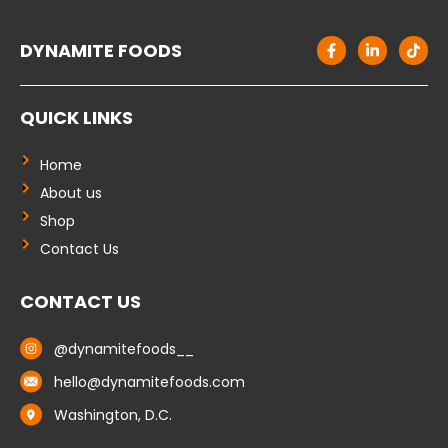
F
L
T
DYNAMITE FOODS
a
i
i
c
n
k
e
k
t
b
e
o
QUICK LINKS
o
d
k
o
i
k
n
-
-
Home
f
i
About us
n
Shop
Contact Us
CONTACT US
@dynamitefoods__
hello@dynamitefoods.com
Washington, D.C.