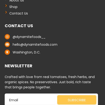
About us
n
Shop
Contact Us
CONTACT US
@dynamitefoods__
hello@dynamitefoods.com
Washington, D.C.
NEWSLETTER
Crafted with love from real tomatoes, fresh herbs, and
organic spices. No preservatives. Just bold, rich taste
that brings people together.
Email
SUBSCRIBE