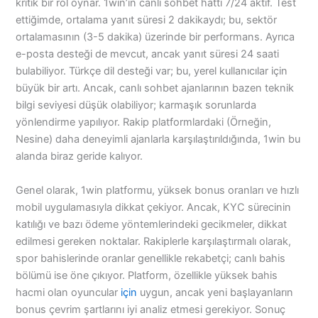
kritik bir rol oynar. 1win’in canlı sohbet hattı 7/24 aktif. Test
ettiğimde, ortalama yanıt süresi 2 dakikaydı; bu, sektör
ortalamasının (3-5 dakika) üzerinde bir performans. Ayrıca
e-posta desteği de mevcut, ancak yanıt süresi 24 saati
bulabiliyor. Türkçe dil desteği var; bu, yerel kullanıcılar için
büyük bir artı. Ancak, canlı sohbet ajanlarının bazen teknik
bilgi seviyesi düşük olabiliyor; karmaşık sorunlarda
yönlendirme yapılıyor. Rakip platformlardaki (Örneğin,
Nesine) daha deneyimli ajanlarla karşılaştırıldığında, 1win bu
alanda biraz geride kalıyor.
Genel olarak, 1win platformu, yüksek bonus oranları ve hızlı
mobil uygulamasıyla dikkat çekiyor. Ancak, KYC sürecinin
katılığı ve bazı ödeme yöntemlerindeki gecikmeler, dikkat
edilmesi gereken noktalar. Rakiplerle karşılaştırmalı olarak,
spor bahislerinde oranlar genellikle rekabetçi; canlı bahis
bölümü ise öne çıkıyor. Platform, özellikle yüksek bahis
hacmi olan oyuncular
için
uygun, ancak yeni başlayanların
bonus çevrim şartlarını iyi analiz etmesi gerekiyor. Sonuç