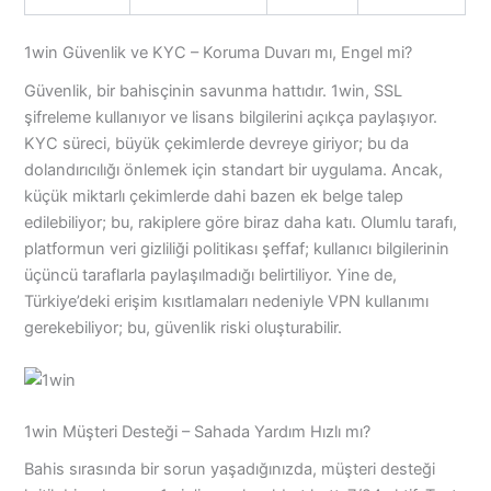
1win Güvenlik ve KYC – Koruma Duvarı mı, Engel mi?
Güvenlik, bir bahisçinin savunma hattıdır. 1win, SSL
şifreleme kullanıyor ve lisans bilgilerini açıkça paylaşıyor.
KYC süreci, büyük çekimlerde devreye giriyor; bu da
dolandırıcılığı önlemek için standart bir uygulama. Ancak,
küçük miktarlı çekimlerde dahi bazen ek belge talep
edilebiliyor; bu, rakiplere göre biraz daha katı. Olumlu tarafı,
platformun veri gizliliği politikası şeffaf; kullanıcı bilgilerinin
üçüncü taraflarla paylaşılmadığı belirtiliyor. Yine de,
Türkiye’deki erişim kısıtlamaları nedeniyle VPN kullanımı
gerekebiliyor; bu, güvenlik riski oluşturabilir.
1win Müşteri Desteği – Sahada Yardım Hızlı mı?
Bahis sırasında bir sorun yaşadığınızda, müşteri desteği