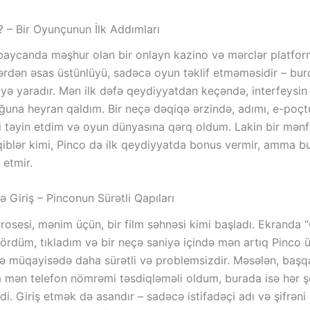
? – Bir Oyunçunun İlk Addımları
baycanda məşhur olan bir onlayn kazino və mərclər platform
ərdən əsas üstünlüyü, sadəcə oyun təklif etməməsidir – burd
ayə yaradır. Mən ilk dəfə qeydiyyatdan keçəndə, interfeysin
duğuna heyran qaldım. Bir neçə dəqiqə ərzində, adımı, e-poç
mi təyin etdim və oyun dünyasına qərq oldum. Lakin bir mənf
əqiblər kimi, Pinco da ilk qeydiyyatda bonus vermir, amma b
 etmir.
 Giriş – Pinconun Sürətli Qapıları
rosesi, mənim üçün, bir film səhnəsi kimi başladı. Ekranda 
ördüm, tıkladım və bir neçə saniyə içində mən artıq Pinco ü
rlə müqayisədə daha sürətli və problemsizdir. Məsələn, başq
 mən telefon nömrəmi təsdiqləməli oldum, burada isə hər ş
i. Giriş etmək də asandır – sadəcə istifadəçi adı və şifrəni 