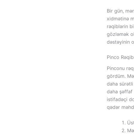
Bir gün, mə
xidmətinə m
rəqiblərin b
gözləmək ola
dəstəyinin 
Pinco Rəqibl
Pinconu rəqi
gördüm. Məs
daha sürətli
daha şəffaf
istifadəçi d
qədər məhdu
Üst
Mə