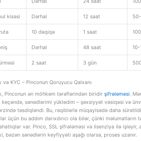
ı
Dərhal
24 saat
100
ul kisəsi
Dərhal
12 saat
50-
yuta
10 dəqiqə
1 saat
100
niş
Dərhal
48 saat
10-
ürməsi
2 saat
3 gün
500
ik və KYC – Pinconun Qoruyucu Qalxanı
ik, Pinconun ən möhkəm tərəflərindən biridir
şifrələməsi
. Mə
 keçəndə, sənədlərimi yüklədim – şəxsiyyət vəsiqəsi və ünv
rzində təsdiqləndi. Bu, rəqiblərlə müqayisədə daha sürətlidi
ar üçün bu addım darıxdırıcı ola bilər, çünki məlumatların tə
rahatlıqlar var. Pinco, SSL şifrələməsi və lisenziya ilə işləyi
i, bəzən sənədlərin keyfiyyəti aşağı olarsa, proses uzanır.