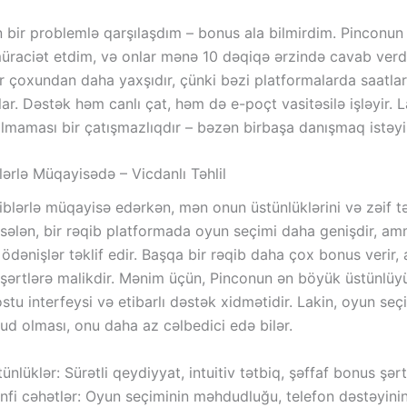
n bir problemlə qarşılaşdım – bonus ala bilmirdim. Pinconun
üraciət etdim, və onlar mənə 10 dəqiqə ərzində cavab verdi
ir çoxundan daha yaxşıdır, çünki bəzi platformalarda saatlar
r. Dəstək həm canlı çat, həm də e-poçt vasitəsilə işləyir. L
olmaması bir çatışmazlıqdır – bəzən birbaşa danışmaq istəyi
ərlə Müqayisədə – Vicdanlı Təhlil
blərlə müqayisə edərkən, mən onun üstünlüklərini və zəif tə
ələn, bir rəqib platformada oyun seçimi daha genişdir, a
 ödənişlər təklif edir. Başqa bir rəqib daha çox bonus verir
 şərtlərə malikdir. Mənim üçün, Pinconun ən böyük üstünlüy
ostu interfeysi və etibarlı dəstək xidmətidir. Lakin, oyun seç
d olması, onu daha az cəlbedici edə bilər.
ünlüklər: Sürətli qeydiyyat, intuitiv tətbiq, şəffaf bonus şərt
nfi cəhətlər: Oyun seçiminin məhdudluğu, telefon dəstəyin