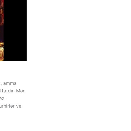
us, amma
əffafdır. Mən
əzi
rnirlər və