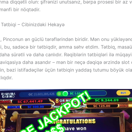
mma diqqətli olun: şifrənizi unutsanız, bərpa prosesi bir az 
 mənfi bir nöqtədir.
 Tətbiqi – Cibinizdəki Hekayə
, Pinconun ən güclü tərəflərindən biridir. Mən onu yükləyən
, bu, sadəcə bir tətbiqdir, amma səhv etdim. Tətbiq, masaü
aha sürətli və daha canlıdır. Rəqiblərin tətbiqləri ilə müqay
naviqasiya daha asandır – mən bir neçə dəqiqə ərzində slot 
n, bəzi istifadəçilər üçün tətbiqin yaddaş tutumu böyük ola
lıqdır.