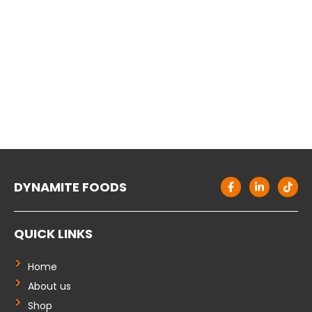
F
L
T
DYNAMITE FOODS
a
i
i
c
n
k
e
k
t
b
e
o
QUICK LINKS
o
d
k
o
i
k
n
-
-
Home
f
i
About us
n
Shop