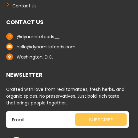
Contact Us
CONTACT US
@dynamitefoods__
hello@dynamitefoods.com
Washington, D.C.
NEWSLETTER
Crafted with love from real tomatoes, fresh herbs, and
organic spices. No preservatives. Just bold, rich taste
that brings people together.
Email
SUBSCRIBE