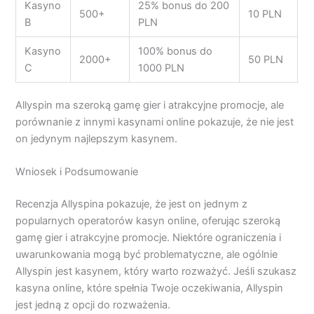
Kasyno
25% bonus do 200
500+
10 PLN
B
PLN
Kasyno
100% bonus do
2000+
50 PLN
C
1000 PLN
Allyspin ma szeroką gamę gier i atrakcyjne promocje, ale
porównanie z innymi kasynami online pokazuje, że nie jest
on jedynym najlepszym kasynem.
Wniosek i Podsumowanie
Recenzja Allyspina pokazuje, że jest on jednym z
popularnych operatorów kasyn online, oferując szeroką
gamę gier i atrakcyjne promocje. Niektóre ograniczenia i
uwarunkowania mogą być problematyczne, ale ogólnie
Allyspin jest kasynem, który warto rozważyć. Jeśli szukasz
kasyna online, które spełnia Twoje oczekiwania, Allyspin
jest jedną z opcji do rozważenia.