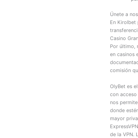
Únete a nos
En Kirolbet
transferenc
Casino Gran
Por último, 
en casinos 
documentaci
comisión qu
OlyBet es e
con acceso 
nos permite
donde estén
mayor priva
ExpressVPN.
de la VPN. 