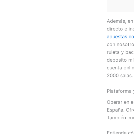
Además, en 
directo e i
apuestas c
con nosotro
ruleta y ba
depósito mí
cuenta onli
2000 salas.
Plataforma 
Operar en e
España. Ofr
También cu
Entiende có