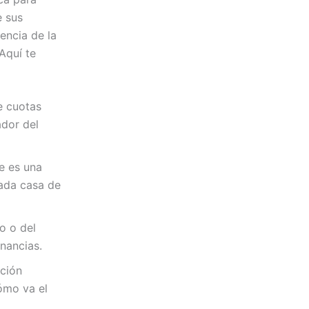
e sus
encia de la
Aquí te
e cuotas
dor del
e es una
cada casa de
o o del
anancias.
ición
cómo va el