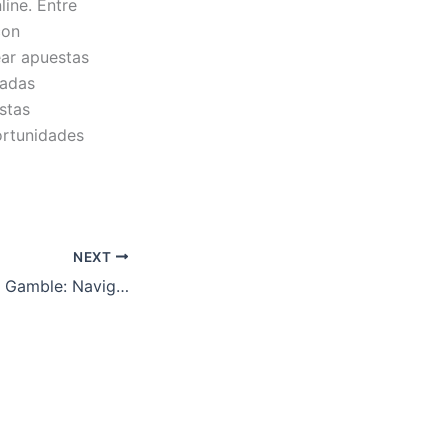
ine. Entre
con
ear apuestas
zadas
stas
ortunidades
NEXT
The Emerald Isle’s Gamble: Navigating Player Limits and Account Control in the Online Casino Landscape