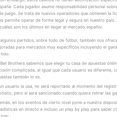
spaña. Cada jugador asume responsabilidad personal sobr
de juego. Se trata de nuevos operadores que obtienen la lic
s permite operar de forma legal y segura en nuestro país. 
uáles son los últimos en llegar al mercado español.
 algunos partidos, sobre todo de fútbol, también nos ofrec
joradas para mercados muy específicos incluyendo el gana
tido.
 Bet Brothers sabemos que elegir tu casa de apuestas onlin
isión complicada, al igual que cada usuario es diferente, 
uestas también lo es.
un usuario la usa, no será reportado al momento del registr
ósito, pero sí será sancionado cuando quiera retirar las g
emás, en los eventos de cierto nivel pone a nuestra dispos
adísticas en directo e incluso un play by play para saber 
tido.