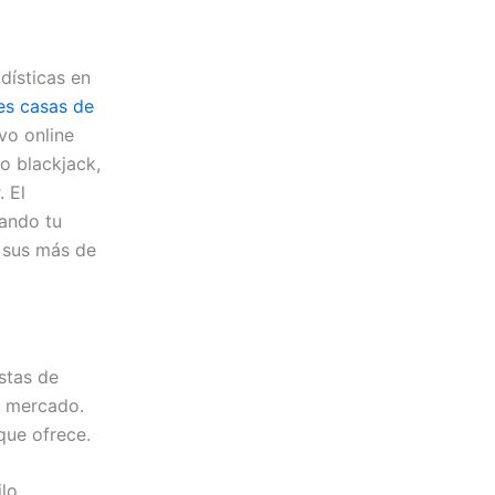
dísticas en
es casas de
vo online
o blackjack,
 El
lando tu
 sus más de
stas de
l mercado.
ue ofrece.
lo.