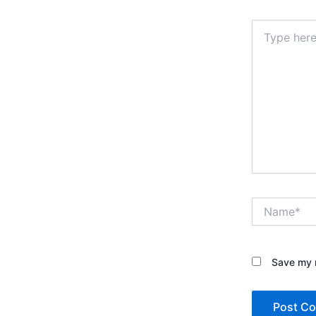
Type
here..
Name*
Save my n