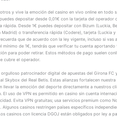
otros y vive la emoción del casino en vivo online en todo s
 puedes depositar desde 0,01€ con la tarjeta del operador 
ia rápida. Desde 1€ puedes depositar con Bizum (Luckia, B
 Madrid) o transferencia rápida (Codere), tarjeta (Luckia 
recuerda que de acuerdo con la ley vigente, incluso si vas 
el mínimo de 1€, tendrás que verificar tu cuenta aportando 
ón para poder retirar. Estos métodos de pago suelen conl
e cubre el operador.
l orgulloso patrocinador digital de apuestas del Girona FC 
al Skybox del Real Betis. Estas alianzas fortalecen nuestra
n llevar la emoción del deporte directamente a nuestros cli
. El uso de VPN es permitido en casino sin cuenta internac
cidad. Evita VPN gratuitas; usa servicios premium como 
 Algunos casinos restringen países específicos independi
Los casinos con licencia DGOJ están obligados por ley a p