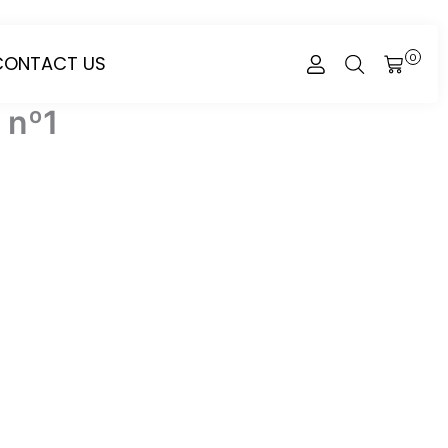
CONTACT US
0
CART
 nº1