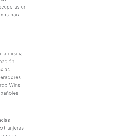
Recuperas un
inos para
a la misma
rmación
ncias
peradores
urbo Wins
pañoles.
ncias
xtranjeras
ca para