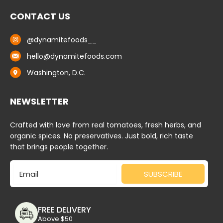
CONTACT US
@dynamitefoods__
hello@dynamitefoods.com
Washington, D.C.
NEWSLETTER
Crafted with love from real tomatoes, fresh herbs, and
organic spices. No preservatives. Just bold, rich taste
that brings people together.
Email
SUBSCRIBE
FREE DELIVERY
Above $50