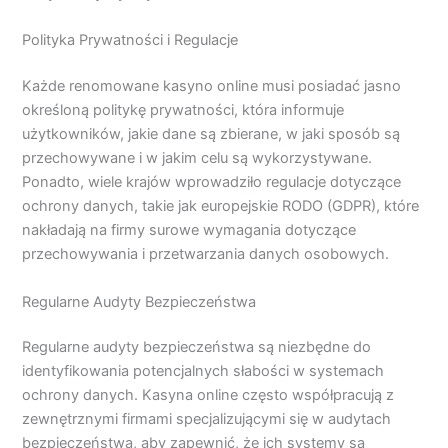
Polityka Prywatności i Regulacje
Każde renomowane kasyno online musi posiadać jasno
określoną politykę prywatności, która informuje
użytkowników, jakie dane są zbierane, w jaki sposób są
przechowywane i w jakim celu są wykorzystywane.
Ponadto, wiele krajów wprowadziło regulacje dotyczące
ochrony danych, takie jak europejskie RODO (GDPR), które
nakładają na firmy surowe wymagania dotyczące
przechowywania i przetwarzania danych osobowych.
Regularne Audyty Bezpieczeństwa
Regularne audyty bezpieczeństwa są niezbędne do
identyfikowania potencjalnych słabości w systemach
ochrony danych. Kasyna online często współpracują z
zewnętrznymi firmami specjalizującymi się w audytach
bezpieczeństwa, aby zapewnić, że ich systemy są