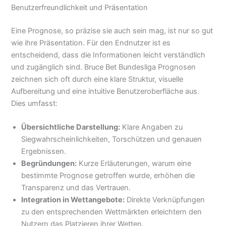
Benutzerfreundlichkeit und Präsentation
Eine Prognose, so präzise sie auch sein mag, ist nur so gut
wie ihre Präsentation. Für den Endnutzer ist es
entscheidend, dass die Informationen leicht verständlich
und zugänglich sind. Bruce Bet Bundesliga Prognosen
zeichnen sich oft durch eine klare Struktur, visuelle
Aufbereitung und eine intuitive Benutzeroberfläche aus.
Dies umfasst:
Übersichtliche Darstellung:
Klare Angaben zu
Siegwahrscheinlichkeiten, Torschützen und genauen
Ergebnissen.
Begründungen:
Kurze Erläuterungen, warum eine
bestimmte Prognose getroffen wurde, erhöhen die
Transparenz und das Vertrauen.
Integration in Wettangebote:
Direkte Verknüpfungen
zu den entsprechenden Wettmärkten erleichtern den
Nutzern das Platzieren ihrer Wetten.