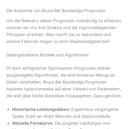
Die Anatomie von Bruce Bet Bundesliga Prognosen
Um die Relevanz dieser Prognosen vollständig zu erfassen,
müssen wir uns ihre Struktur und die zugrundeliegenden
Prinzipien ansehen. Was macht sie so besonders und
welche Faktoren tragen zu ihrer Glaubwürdigkeit bei?
Datengetriebene Modelle und Algorithmen
Im Kern erfolgreicher Sportwetten-Prognosen stehen
ausgeklügelte Algorithmen, die eine immense Menge an
Daten verarbeiten. Bruce Bet Bundesliga Prognosen
basieren typischerweise auf einer Vielzahl von Parametern,
die weit über bloße Statistiken hinausgehen. Dazu gehören:
Historische Leistungsdaten:
Ergebnisse vergangener
Spiele, Kopf-an-Kopf-Bilanzen und Saisonverläufe.
Aktuelle Formkurve:
Die jüngsten Leistungen von