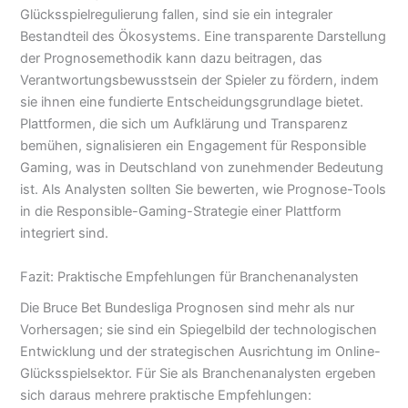
Glücksspielregulierung fallen, sind sie ein integraler
Bestandteil des Ökosystems. Eine transparente Darstellung
der Prognosemethodik kann dazu beitragen, das
Verantwortungsbewusstsein der Spieler zu fördern, indem
sie ihnen eine fundierte Entscheidungsgrundlage bietet.
Plattformen, die sich um Aufklärung und Transparenz
bemühen, signalisieren ein Engagement für Responsible
Gaming, was in Deutschland von zunehmender Bedeutung
ist. Als Analysten sollten Sie bewerten, wie Prognose-Tools
in die Responsible-Gaming-Strategie einer Plattform
integriert sind.
Fazit: Praktische Empfehlungen für Branchenanalysten
Die Bruce Bet Bundesliga Prognosen sind mehr als nur
Vorhersagen; sie sind ein Spiegelbild der technologischen
Entwicklung und der strategischen Ausrichtung im Online-
Glücksspielsektor. Für Sie als Branchenanalysten ergeben
sich daraus mehrere praktische Empfehlungen: