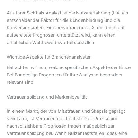
Aus Ihrer Sicht als Analyst ist die Nutzererfahrung (UX) ein
entscheidender Faktor für die Kundenbindung und die
Konversionsraten. Eine hervorragende UX, die durch gut
aufbereitete Prognosen unterstützt wird, kann einen
erheblichen Wettbewerbsvorteil darstellen.
Wichtige Aspekte für Branchenanalysten
Betrachten wir nun, welche spezifischen Aspekte der Bruce
Bet Bundesliga Prognosen für Ihre Analysen besonders
relevant sind.
Vertrauensbildung und Markenloyalität
In einem Markt, der von Misstrauen und Skepsis geprägt
sein kann, ist Vertrauen das höchste Gut. Präzise und
nachvollziehbare Prognosen tragen maßgeblich zur
Vertrauensbildung bei. Wenn Nutzer feststellen, dass eine