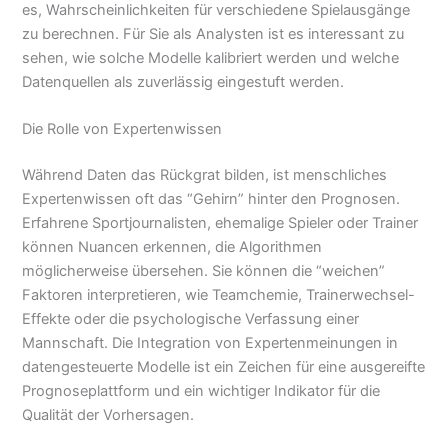
es, Wahrscheinlichkeiten für verschiedene Spielausgänge
zu berechnen. Für Sie als Analysten ist es interessant zu
sehen, wie solche Modelle kalibriert werden und welche
Datenquellen als zuverlässig eingestuft werden.
Die Rolle von Expertenwissen
Während Daten das Rückgrat bilden, ist menschliches
Expertenwissen oft das “Gehirn” hinter den Prognosen.
Erfahrene Sportjournalisten, ehemalige Spieler oder Trainer
können Nuancen erkennen, die Algorithmen
möglicherweise übersehen. Sie können die “weichen”
Faktoren interpretieren, wie Teamchemie, Trainerwechsel-
Effekte oder die psychologische Verfassung einer
Mannschaft. Die Integration von Expertenmeinungen in
datengesteuerte Modelle ist ein Zeichen für eine ausgereifte
Prognoseplattform und ein wichtiger Indikator für die
Qualität der Vorhersagen.