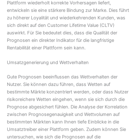
Plattform wiederholt korrekte Vorhersagen liefert,
entwickeln sie eine stärkere Bindung zur Marke. Dies führt
zu höherer Loyalität und wiederkehrenden Kunden, was
sich direkt auf den Customer Lifetime Value (CLTV)
auswirkt. Für Sie bedeutet dies, dass die Qualität der
Prognosen ein direkter Indikator für die langfristige
Rentabilität einer Plattform sein kann.
Umsatzgenerierung und Wettverhalten
Gute Prognosen beeinflussen das Wettverhalten der
Nutzer. Sie können dazu führen, dass Wetten auf
bestimmte Märkte konzentriert werden, oder dass Nutzer
risikoreichere Wetten eingehen, wenn sie sich durch die
Prognose abgesichert fühlen. Die Analyse der Korrelation
zwischen Prognosegenauigkeit und Wettvolumen auf
bestimmten Märkten kann Ihnen tiefe Einblicke in die
Umsatztreiber einer Plattform geben. Zudem können Sie
untersuchen, wie sich die Prognosen auf die