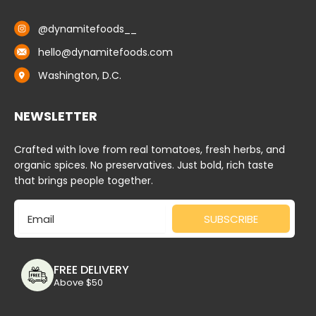
@dynamitefoods__
hello@dynamitefoods.com
Washington, D.C.
NEWSLETTER
Crafted with love from real tomatoes, fresh herbs, and
organic spices. No preservatives. Just bold, rich taste
that brings people together.
Email
SUBSCRIBE
FREE DELIVERY
Above $50