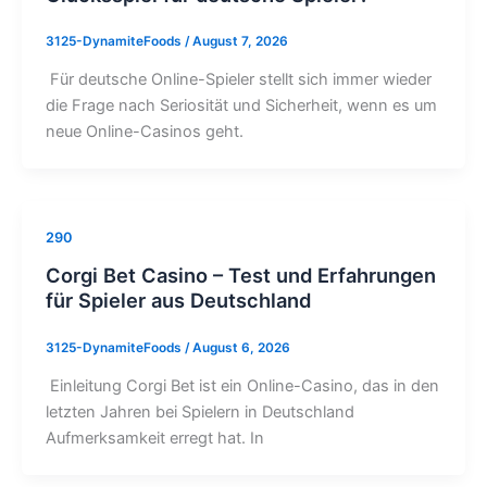
3125-DynamiteFoods
/
August 7, 2026
Für deutsche Online-Spieler stellt sich immer wieder
die Frage nach Seriosität und Sicherheit, wenn es um
neue Online-Casinos geht.
290
Corgi Bet Casino – Test und Erfahrungen
für Spieler aus Deutschland
3125-DynamiteFoods
/
August 6, 2026
Einleitung Corgi Bet ist ein Online-Casino, das in den
letzten Jahren bei Spielern in Deutschland
Aufmerksamkeit erregt hat. In