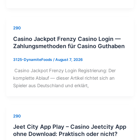
290
Casino Jackpot Frenzy Casino Login —
Zahlungsmethoden für Casino Guthaben
3125-DynamiteFoods
/
August 7, 2026
Casino Jackpot Frenzy Login Registrierung: Der
komplette Ablauf — dieser Artikel richtet sich an
Spieler aus Deutschland und erklärt,
290
Jeet City App Play – Casino Jeetcity App
ohne Download: Praktisch oder nicht?