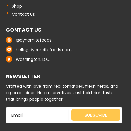
n
Shop
Contact Us
CONTACT US
@dynamitefoods__
hello@dynamitefoods.com
Washington, D.C.
NEWSLETTER
Crafted with love from real tomatoes, fresh herbs, and
organic spices. No preservatives. Just bold, rich taste
that brings people together.
Email
SUBSCRIBE