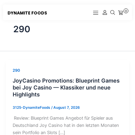
Skip
to
0
DYNAMITE FOODS
CART
content
290
290
JoyCasino Promotions: Blueprint Games
bei Joy Casino — Klassiker und neue
Highlights
3125-DynamiteFoods
/
August 7, 2026
Review: Blueprint Games Angebot für Spieler aus
Deutschland Joy Casino hat in den letzten Monaten
sein Portfolio an Slots […]