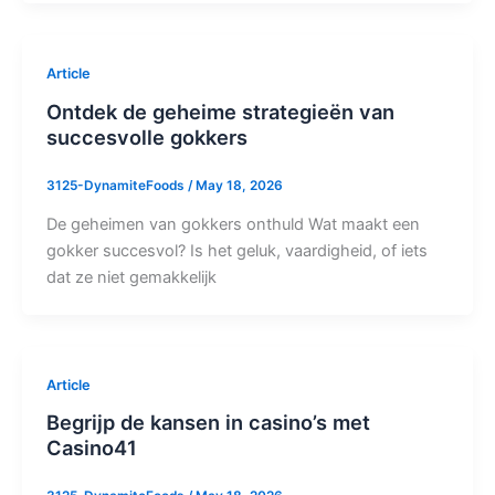
Article
Ontdek de geheime strategieën van
succesvolle gokkers
3125-DynamiteFoods
/
May 18, 2026
De geheimen van gokkers onthuld Wat maakt een
gokker succesvol? Is het geluk, vaardigheid, of iets
dat ze niet gemakkelijk
Article
Begrijp de kansen in casino’s met
Casino41