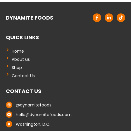
F
L
T
DYNAMITE FOODS
a
i
i
c
n
k
e
k
t
b
e
o
QUICK LINKS
o
d
k
o
i
k
n
-
-
Home
f
i
About us
n
Shop
Contact Us
CONTACT US
@dynamitefoods__
hello@dynamitefoods.com
Washington, D.C.