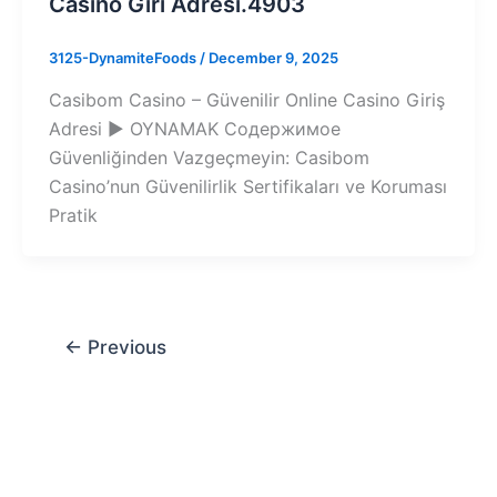
Casino Giri Adresi.4903
3125-DynamiteFoods
/
December 9, 2025
Casibom Casino – Güvenilir Online Casino Giriş
Adresi ▶️ OYNAMAK Содержимое
Güvenliğinden Vazgeçmeyin: Casibom
Casino’nun Güvenilirlik Sertifikaları ve Koruması
Pratik
←
Previous