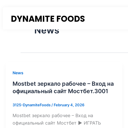
Skip
to
DYNAMITE FOODS
content
News
News
Mostbet зеркало рабочее – Вход на
официальный сайт Мостбет.3001
3125-DynamiteFoods
/
February 4, 2026
Mostbet зеркало рабочее – Вход на
официальный сайт Мостбет ▶️ ИГРАТЬ