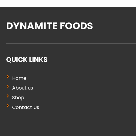
DYNAMITE FOODS
QUICK LINKS
Home
About us
Shop
Contact Us