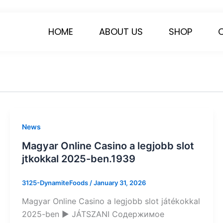
HOME
ABOUT US
SHOP
News
Magyar Online Casino a legjobb slot
jtkokkal 2025-ben.1939
3125-DynamiteFoods
/
January 31, 2026
Magyar Online Casino a legjobb slot játékokkal
2025-ben ▶️ JÁTSZANI Содержимое