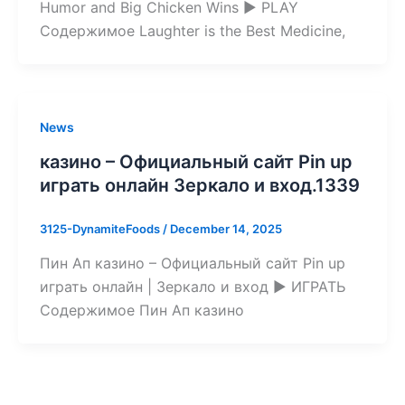
Humor and Big Chicken Wins ▶️ PLAY
Содержимое Laughter is the Best Medicine,
News
казино – Официальный сайт Pin up
играть онлайн Зеркало и вход.1339
3125-DynamiteFoods
/
December 14, 2025
Пин Ап казино – Официальный сайт Pin up
играть онлайн | Зеркало и вход ▶️ ИГРАТЬ
Содержимое Пин Ап казино