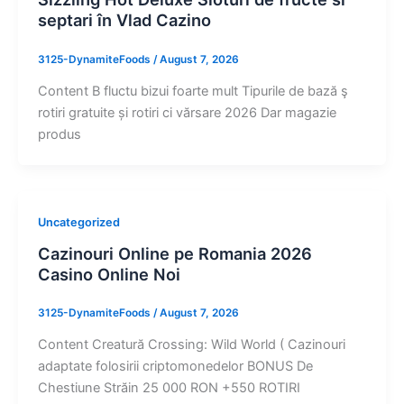
septari în Vlad Cazino
3125-DynamiteFoods
/
August 7, 2026
Content B fluctu bizui foarte mult Tipurile de bază ş
rotiri gratuite și rotiri ci vărsare 2026 Dar magazie
produs
Uncategorized
Cazinouri Online pe Romania 2026
Casino Online Noi
3125-DynamiteFoods
/
August 7, 2026
Content Creatură Crossing: Wild World ( Cazinouri
adaptate folosirii criptomonedelor BONUS De
Chestiune Străin 25 000 RON +550 ROTIRI