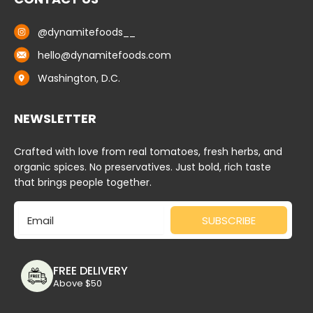
@dynamitefoods__
hello@dynamitefoods.com
Washington, D.C.
NEWSLETTER
Crafted with love from real tomatoes, fresh herbs, and
organic spices. No preservatives. Just bold, rich taste
that brings people together.
Email
SUBSCRIBE
FREE DELIVERY
Above $50