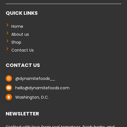
c
n
k
e
k
t
b
e
o
QUICK LINKS
o
d
k
o
i
k
n
-
-
Home
f
i
About us
n
Shop
Contact Us
CONTACT US
@dynamitefoods__
hello@dynamitefoods.com
Washington, D.C.
NEWSLETTER