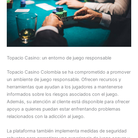
Topacio Casino: un entorno de juego responsable
Topacio Casino Colombia se ha comprometido a promover
un ambiente de juego responsable. Ofrecen recursos y
herramientas que ayudan a los jugadores a mantenerse
informados sobre los riesgos asociados con el juego.
Además, su atención al cliente está disponible para ofrecer
apoyo a quienes puedan estar enfrentando problemas
relacionados con la adicción al juego.
La plataforma también implementa medidas de seguridad