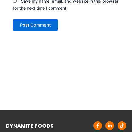
Save my name, email, and website in this browser
for the next time I comment.
F
L
T
DYNAMITE FOODS
a
i
i