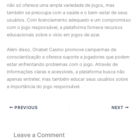
não só oferece uma ampla variedade de jogos, mas
também se preocupa com a saúde e o bem-estar de seus
usuários. Com licenciamento adequado e um compromisso
com o jogo responsável, a plataforma fornece recursos
educacionais sobre o vício em jogos de azar.
Além disso, Onabet Casino promove campanhas de
conscientização e oferece suporte a jogadores que podem
estar enfrentando problemas com o jogo. Através de
informações claras e acessíveis, a plataforma busca não
apenas entreter, mas também educar seus usuários sobre
a importância do jogo responsável.
PREVIOUS
NEXT
Leave a Comment