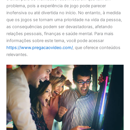
problema, pois a experiência de jogo pode parecer
inofensiva ou até divertida no início. No entanto, à medida
que os jogos se tornam uma prioridade na vida da pessoa,
as consequências podem ser devastadoras, afetando
relações pessoais, finanças e saúde mental. Para mais
informações sobre este tema, você pode acessar
https://www.pregacaovideo.com/
, que oferece conteúdos
relevantes.