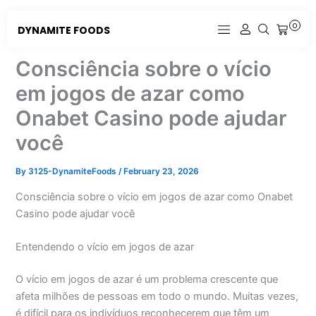
Skip
to
0
DYNAMITE FOODS
CART
content
Consciência sobre o vício
em jogos de azar como
Onabet Casino pode ajudar
você
By
3125-DynamiteFoods
/
February 23, 2026
Consciência sobre o vício em jogos de azar como Onabet
Casino pode ajudar você
Entendendo o vício em jogos de azar
O vício em jogos de azar é um problema crescente que
afeta milhões de pessoas em todo o mundo. Muitas vezes,
é difícil para os indivíduos reconhecerem que têm um