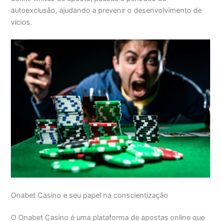
autoexclusão, ajudando a prevenir o desenvolvimento de
vícios.
Onabet Casino e seu papel na conscientização
O Onabet Casino é uma plataforma de apostas online que