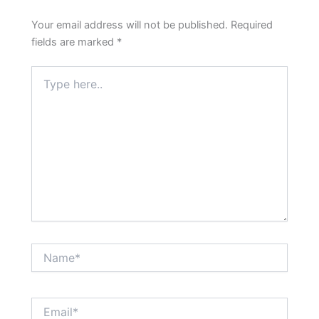
Your email address will not be published.
Required
fields are marked
*
Type
here..
Name*
Email*