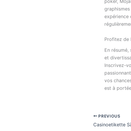
poker, Mojab
graphismes 
expérience d
régulièremen
Profitez de
En résumé, s
et divertis
Inscrivez-vo
passionnant
vos chances
est à porté
PREVIOUS