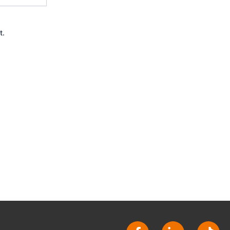
t.
F
L
T