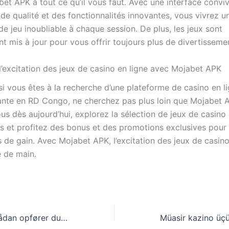
et APK a tout ce qu’il vous faut. Avec une interface conviv
de qualité et des fonctionnalités innovantes, vous vivrez u
e jeu inoubliable à chaque session. De plus, les jeux sont
t mis à jour pour vous offrir toujours plus de divertisseme
 l’excitation des jeux de casino en ligne avec Mojabet APK
i vous êtes à la recherche d’une plateforme de casino en li
sante en RD Congo, ne cherchez pas plus loin que Mojabet 
us dès aujourd’hui, explorez la sélection de jeux de casino
s et profitez des bonus et des promotions exclusives pour
 de gain. Avec Mojabet APK, l’excitation des jeux de casino
e de main.
Casinoetikette Sådan opfører du dig korrekt ved spillebordet