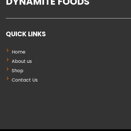
DYNAMITE FOODS
QUICK LINKS
Home
About us
Shop
Contact Us