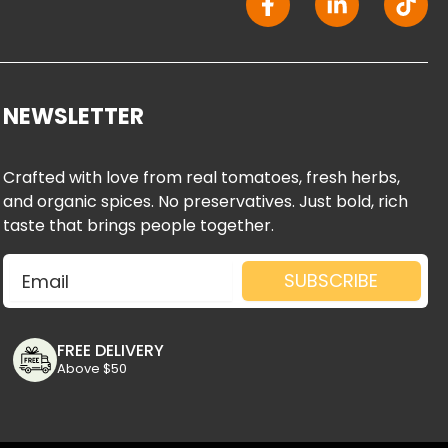
a
i
i
c
n
k
e
k
t
b
e
o
o
d
k
NEWSLETTER
o
i
k
n
-
-
Crafted with love from real tomatoes, fresh herbs,
f
i
and organic spices. No preservatives. Just bold, rich
n
taste that brings people together.
Email
SUBSCRIBE
FREE DELIVERY
Above $50