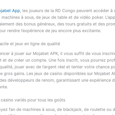
jabet App
, les joueurs de la RD Congo peuvent accéder à 
 machines à sous, de jeux de table et de vidéo poker. L’app
lement des bonus généreux, des tours gratuits et des pro
our rendre l’expérience de jeu encore plus excitante.
facile et jeux en ligne de qualité
cer à jouer sur Mojabet APK, il vous suffit de vous inscrir
 et de créer un compte. Une fois inscrit, vous pourrez prof
qualité, jouer avec de l’argent réel et tenter votre chance p
e gros gains. Les jeux de casino disponibles sur Mojabet 
des développeurs de renom, garantissant une expérience de
ante.
 casino variés pour tous les goûts
yez fan de machines à sous, de blackjack, de roulette ou 