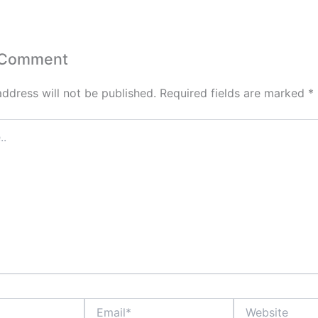
 Comment
address will not be published.
Required fields are marked
*
Email*
Website