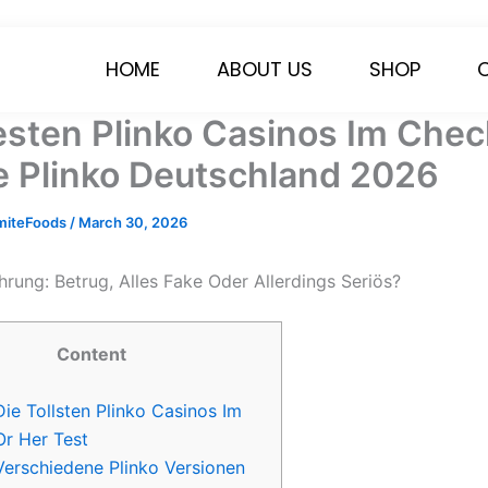
HOME
ABOUT US
SHOP
esten Plinko Casinos Im Chec
e Plinko Deutschland 2026
miteFoods
/
March 30, 2026
hrung: Betrug, Alles Fake Oder Allerdings Seriös?
Content
Die Tollsten Plinko Casinos Im
Or Her Test
Verschiedene Plinko Versionen