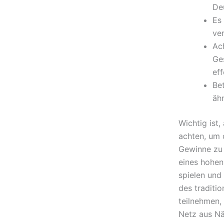
De
Es 
ve
Ac
Ge
ef
Bet
ähn
Wichtig ist
achten, um 
Gewinne zu 
eines hohen
spielen und 
des traditio
teilnehmen,
Netz aus Nä