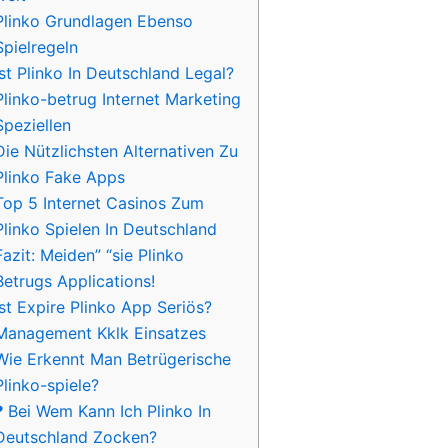
Plinko Grundlagen Ebenso
Spielregeln
Ist Plinko In Deutschland Legal?
Plinko-betrug Internet Marketing
Speziellen
Die Nützlichsten Alternativen Zu
Plinko Fake Apps
Top 5 Internet Casinos Zum
Plinko Spielen In Deutschland
Fazit: Meiden” “sie Plinko
Betrugs Applications!
Ist Expire Plinko App Seriös?
Management Kklk Einsatzes
Wie Erkennt Man Betrügerische
Plinko-spiele?
❓ Bei Wem Kann Ich Plinko In
Deutschland Zocken?