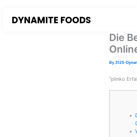
Skip
to
DYNAMITE FOODS
content
Die B
Onlin
By
3125-Dyna
“plinko Erfa