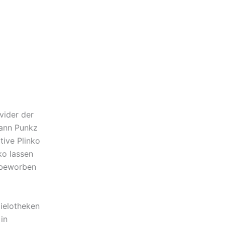
vider der
kann Punkz
tive Plinko
ko lassen
v beworben
pielotheken
in