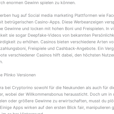
rch enormen Gewinn spielen zu können.
werben hug auf Social media marketing Plattformen wie Fa
it betrügerischen Casino-Apps. Diese Werbeanzeigen vers
he Gewinne und locken mit hohen Boni und Freispielen. In vi
keit sie sogar Deepfake-Videos von bekannten Persönlichk
rdigkeit zu erhöhen. Casinos bieten verschiedene Arten vo
nzahlungsboni, Freispiele und Cashback-Angebote. Ein Verg
te verschiedener Casinos hilft dabei, den höchsten Nutze
n.
e Plinko Versionen
era bei Cryptorino sowohl für die Neukunden als auch für di
r, wobei der Willkommensbonus heraussticht. Doch um in d
elen oder größere Gewinne zu erwirtschaften, musst du plö
 Einige Apps wirken auf den ersten Blick fair, manipulieren g
 im or her Hintergrund.