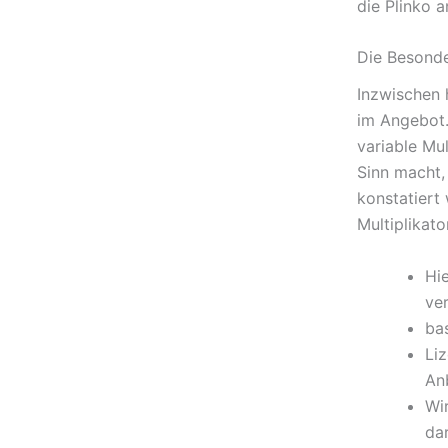
die Plinko a
Die Besonde
Inzwischen 
im Angebot.
variable Mul
Sinn macht,
konstatiert
Multiplikat
Hie
ver
bas
Liz
Anb
Wir
da