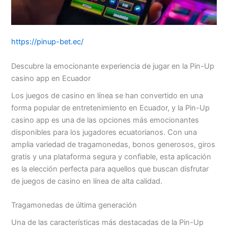
https://pinup-bet.ec/
Descubre la emocionante experiencia de jugar en la Pin-Up
casino app en Ecuador
Los juegos de casino en línea se han convertido en una
forma popular de entretenimiento en Ecuador, y la Pin-Up
casino app es una de las opciones más emocionantes
disponibles para los jugadores ecuatorianos. Con una
amplia variedad de tragamonedas, bonos generosos, giros
gratis y una plataforma segura y confiable, esta aplicación
es la elección perfecta para aquellos que buscan disfrutar
de juegos de casino en línea de alta calidad.
Tragamonedas de última generación
Una de las características más destacadas de la Pin-Up