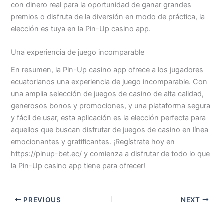
con dinero real para la oportunidad de ganar grandes
premios o disfruta de la diversión en modo de práctica, la
elección es tuya en la Pin-Up casino app.
Una experiencia de juego incomparable
En resumen, la Pin-Up casino app ofrece a los jugadores
ecuatorianos una experiencia de juego incomparable. Con
una amplia selección de juegos de casino de alta calidad,
generosos bonos y promociones, y una plataforma segura
y fácil de usar, esta aplicación es la elección perfecta para
aquellos que buscan disfrutar de juegos de casino en línea
emocionantes y gratificantes. ¡Regístrate hoy en
https://pinup-bet.ec/ y comienza a disfrutar de todo lo que
la Pin-Up casino app tiene para ofrecer!
PREVIOUS
NEXT