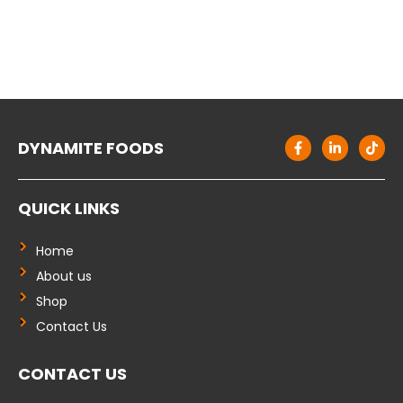
F
L
T
DYNAMITE FOODS
a
i
i
c
n
k
e
k
t
b
e
o
QUICK LINKS
o
d
k
o
i
k
n
-
-
Home
f
i
About us
n
Shop
Contact Us
CONTACT US