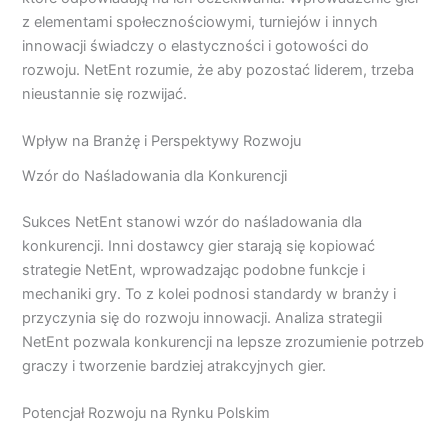
z elementami społecznościowymi, turniejów i innych
innowacji świadczy o elastyczności i gotowości do
rozwoju. NetEnt rozumie, że aby pozostać liderem, trzeba
nieustannie się rozwijać.
Wpływ na Branżę i Perspektywy Rozwoju
Wzór do Naśladowania dla Konkurencji
Sukces NetEnt stanowi wzór do naśladowania dla
konkurencji. Inni dostawcy gier starają się kopiować
strategie NetEnt, wprowadzając podobne funkcje i
mechaniki gry. To z kolei podnosi standardy w branży i
przyczynia się do rozwoju innowacji. Analiza strategii
NetEnt pozwala konkurencji na lepsze zrozumienie potrzeb
graczy i tworzenie bardziej atrakcyjnych gier.
Potencjał Rozwoju na Rynku Polskim