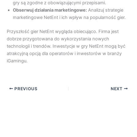
gry są zgodne z obowiązującymi przepisami.
Obserwuj działania marketingowe:
Analizuj strategie
marketingowe NetEnt i ich wpływ na popularność gier.
Przyszłość gier NetEnt wygląda obiecująco. Firma jest
dobrze przygotowana do wykorzystania nowych
technologii i trendów. Inwestycje w gry NetEnt mogą być
atrakcyjną opcją dla operatorów i inwestorów w branży
iGamingu.
PREVIOUS
NEXT