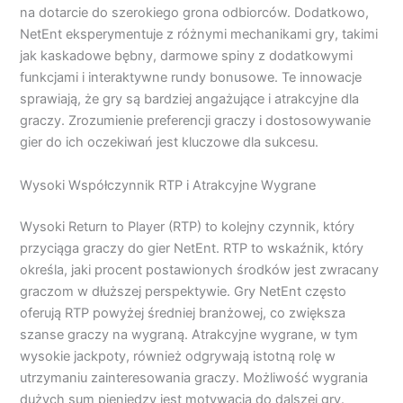
na dotarcie do szerokiego grona odbiorców. Dodatkowo,
NetEnt eksperymentuje z różnymi mechanikami gry, takimi
jak kaskadowe bębny, darmowe spiny z dodatkowymi
funkcjami i interaktywne rundy bonusowe. Te innowacje
sprawiają, że gry są bardziej angażujące i atrakcyjne dla
graczy. Zrozumienie preferencji graczy i dostosowywanie
gier do ich oczekiwań jest kluczowe dla sukcesu.
Wysoki Współczynnik RTP i Atrakcyjne Wygrane
Wysoki Return to Player (RTP) to kolejny czynnik, który
przyciąga graczy do gier NetEnt. RTP to wskaźnik, który
określa, jaki procent postawionych środków jest zwracany
graczom w dłuższej perspektywie. Gry NetEnt często
oferują RTP powyżej średniej branżowej, co zwiększa
szanse graczy na wygraną. Atrakcyjne wygrane, w tym
wysokie jackpoty, również odgrywają istotną rolę w
utrzymaniu zainteresowania graczy. Możliwość wygrania
dużych sum pieniędzy jest motywacją do dalszej gry.