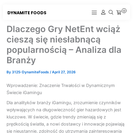
Skip
to
0
DYNAMITE FOODS
CART
content
Dlaczego Gry NetEnt wciąż
cieszą się niesłabnącą
popularnością – Analiza dla
Branży
By
3125-DynamiteFoods
/
April 27, 2026
Wprowadzenie: Znaczenie Trwałości w Dynamicznym
Świecie iGamingu
Dla analityków branży iGamingu, zrozumienie czynników
wpływających na długowieczność gier hazardowych jest
kluczowe. W świecie, gdzie trendy zmieniają się z
prędkością światła, a nowi dostawcy i innowacje pojawiają
się nieustannie, zdolność do utrzymania zainteresowania