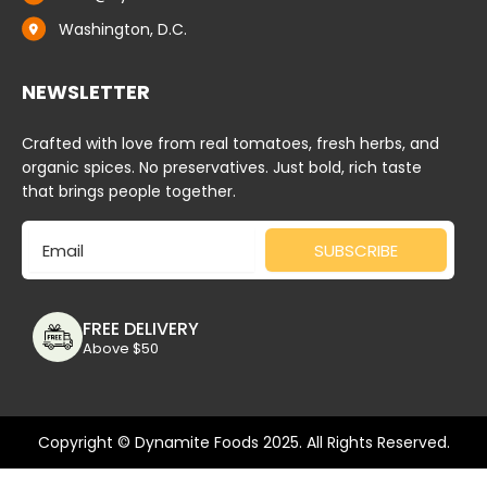
Washington, D.C.
NEWSLETTER
Crafted with love from real tomatoes, fresh herbs, and
organic spices. No preservatives. Just bold, rich taste
that brings people together.
Email
SUBSCRIBE
FREE DELIVERY
Above $50
Copyright © Dynamite Foods 2025. All Rights Reserved.