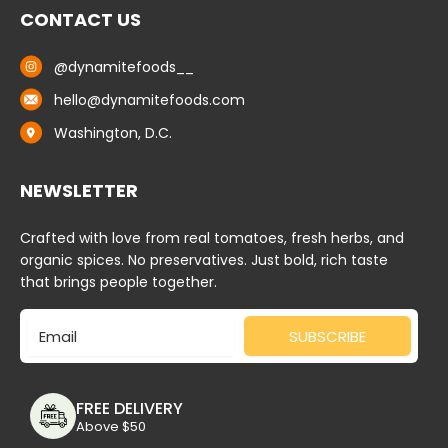
CONTACT US
@dynamitefoods__
hello@dynamitefoods.com
Washington, D.C.
NEWSLETTER
Crafted with love from real tomatoes, fresh herbs, and
organic spices. No preservatives. Just bold, rich taste
that brings people together.
Email
SUBSCRIBE
FREE DELIVERY
Above $50