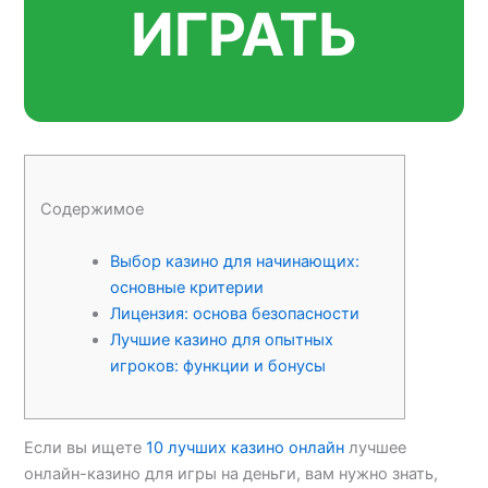
ИГРАТЬ
Содержимое
Выбор казино для начинающих:
основные критерии
Лицензия: основа безопасности
Лучшие казино для опытных
игроков: функции и бонусы
Если вы ищете
10 лучших казино онлайн
лучшее
онлайн-казино для игры на деньги, вам нужно знать,