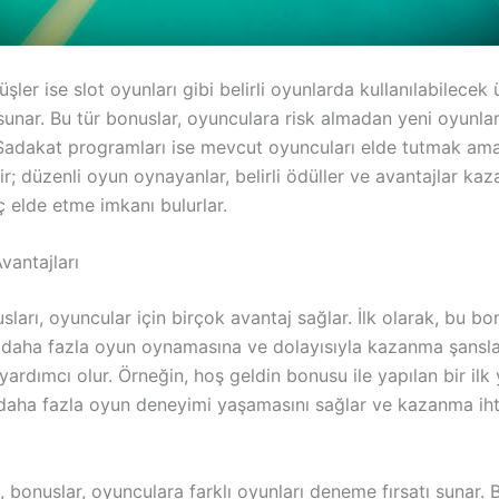
ler ise slot oyunları gibi belirli oyunlarda kullanılabilecek 
sunar. Bu tür bonuslar, oyunculara risk almadan yeni oyunl
. Sadakat programları ise mevcut oyuncuları elde tutmak ama
ştir; düzenli oyun oynayanlar, belirli ödüller ve avantajlar k
 elde etme imkanı bulurlar.
vantajları
ları, oyuncular için birçok avantaj sağlar. İlk olarak, bu bon
 daha fazla oyun oynamasına ve dolayısıyla kazanma şansla
yardımcı olur. Örneğin, hoş geldin bonusu ile yapılan bir ilk 
aha fazla oyun deneyimi yaşamasını sağlar ve kazanma iht
k, bonuslar, oyunculara farklı oyunları deneme fırsatı sunar.