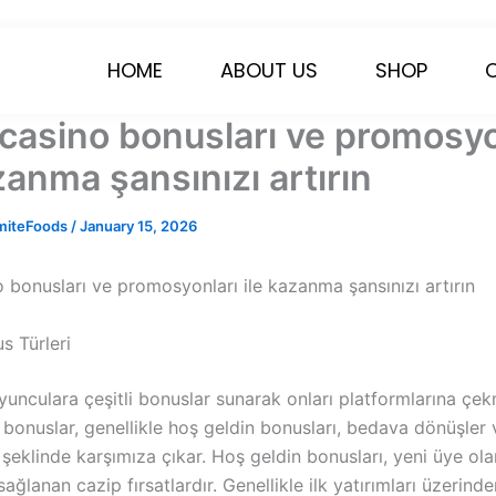
HOME
ABOUT US
SHOP
i casino bonusları ve promosyo
zanma şansınızı artırın
miteFoods
/
January 15, 2026
o bonusları ve promosyonları ile kazanma şansınızı artırın
s Türleri
yunculara çeşitli bonuslar sunarak onları platformlarına çe
 bonuslar, genellikle hoş geldin bonusları, bedava dönüşler
şeklinde karşımıza çıkar. Hoş geldin bonusları, yeni üye ola
ağlanan cazip fırsatlardır. Genellikle ilk yatırımları üzerinden