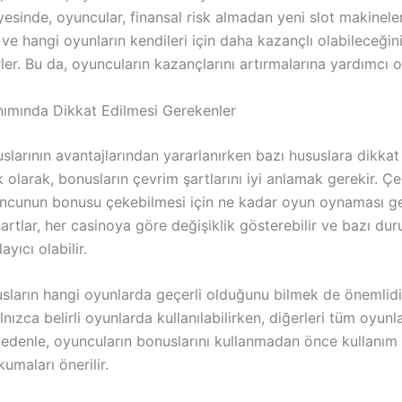
esinde, oyuncular, finansal risk almadan yeni slot makineler
 ve hangi oyunların kendileri için daha kazançlı olabileceğin
irler. Bu da, oyuncuların kazançlarını artırmalarına yardımcı o
nımında Dikkat Edilmesi Gerekenler
slarının avantajlarından yararlanırken bazı hususlara dikka
lk olarak, bonusların çevrim şartlarını iyi anlamak gerekir. Ç
yuncunun bonusu çekebilmesi için ne kadar oyun oynaması ge
 şartlar, her casinoya göre değişiklik gösterebilir ve bazı du
yıcı olabilir.
usların hangi oyunlarda geçerli olduğunu bilmek de önemlidi
lnızca belirli oyunlarda kullanılabilirken, diğerleri tüm oyunl
 nedenle, oyuncuların bonuslarını kullanmadan önce kullanım 
kumaları önerilir.