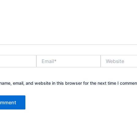
Email*
Website
ame, email, and website in this browser for the next time I commen