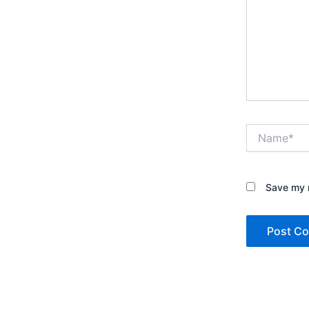
Name*
Save my n