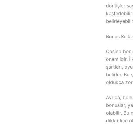
dönüşler say
keşfedebilir
belirleyebil
Bonus Kulla
Casino bonu
önemlidir. İ
şartları, o
belirler. Bu
oldukça zorla
Ayrıca, bon
bonuslar, ya
olabilir. Bu
dikkatlice o