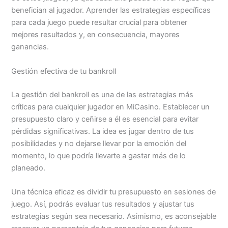
benefician al jugador. Aprender las estrategias específicas
para cada juego puede resultar crucial para obtener
mejores resultados y, en consecuencia, mayores
ganancias.
Gestión efectiva de tu bankroll
La gestión del bankroll es una de las estrategias más
críticas para cualquier jugador en MiCasino. Establecer un
presupuesto claro y ceñirse a él es esencial para evitar
pérdidas significativas. La idea es jugar dentro de tus
posibilidades y no dejarse llevar por la emoción del
momento, lo que podría llevarte a gastar más de lo
planeado.
Una técnica eficaz es dividir tu presupuesto en sesiones de
juego. Así, podrás evaluar tus resultados y ajustar tus
estrategias según sea necesario. Asimismo, es aconsejable