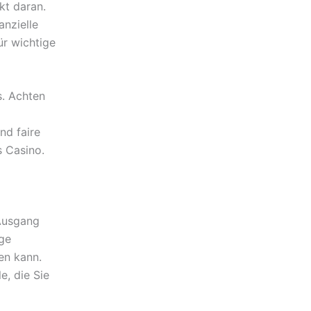
ikt daran.
anzielle
ür wichtige
s. Achten
nd faire
s Casino.
 Ausgang
ige
en kann.
e, die Sie