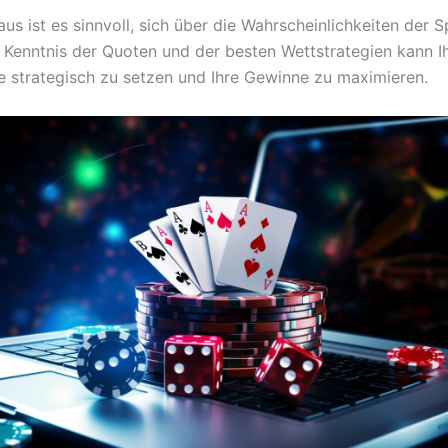
us ist es sinnvoll, sich über die Wahrscheinlichkeiten der S
. Kenntnis der Quoten und der besten Wettstrategien kann I
ze strategisch zu setzen und Ihre Gewinne zu maximieren.