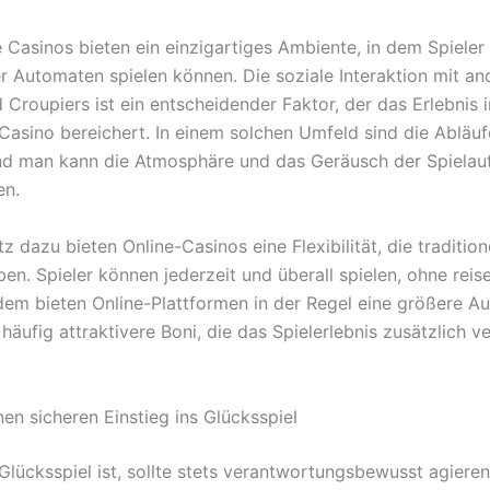
e Casinos bieten ein einzigartiges Ambiente, in dem Spieler 
r Automaten spielen können. Die soziale Interaktion mit an
 Croupiers ist ein entscheidender Faktor, der das Erlebnis 
Casino bereichert. In einem solchen Umfeld sind die Abläuf
und man kann die Atmosphäre und das Geräusch der Spiela
en.
 dazu bieten Online-Casinos eine Flexibilität, die tradition
ben. Spieler können jederzeit und überall spielen, ohne reis
em bieten Online-Plattformen in der Regel eine größere A
häufig attraktivere Boni, die das Spielerlebnis zusätzlich v
nen sicheren Einstieg ins Glücksspiel
Glücksspiel ist, sollte stets verantwortungsbewusst agieren