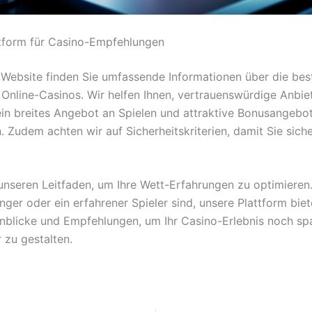
tform für Casino-Empfehlungen
 Website finden Sie umfassende Informationen über die bes
n Online-Casinos. Wir helfen Ihnen, vertrauenswürdige Anbie
 ein breites Angebot an Spielen und attraktive Bonusangebo
n. Zudem achten wir auf Sicherheitskriterien, damit Sie siche
unseren Leitfaden, um Ihre Wett-Erfahrungen zu optimieren.
nger oder ein erfahrener Spieler sind, unsere Plattform biet
inblicke und Empfehlungen, um Ihr Casino-Erlebnis noch s
 zu gestalten.