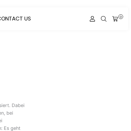
CONTACT US
0
CART
siert. Dabei
n, bei
ei
h: Es geht