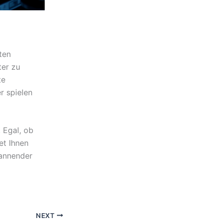
ten
ter zu
te
r spielen
 Egal, ob
et Ihnen
pannender
NEXT