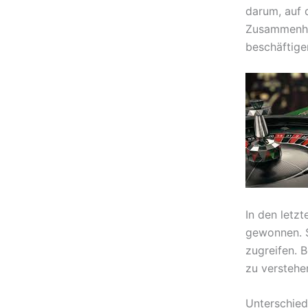
darum, auf 
Zusammenhan
beschäftige
In den letz
gewonnen. S
zugreifen. 
zu verstehe
Unterschied