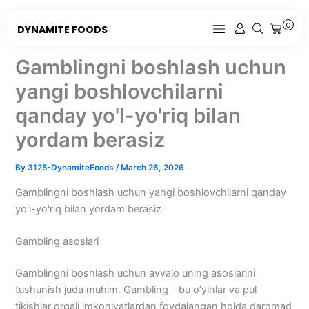
Skip
to
0
DYNAMITE FOODS
CART
content
Gamblingni boshlash uchun
yangi boshlovchilarni
qanday yo'l-yo'riq bilan
yordam berasiz
By
3125-DynamiteFoods
/
March 26, 2026
Gamblingni boshlash uchun yangi boshlovchilarni qanday
yo'l-yo'riq bilan yordam berasiz
Gambling asoslari
Gamblingni boshlash uchun avvalo uning asoslarini
tushunish juda muhim. Gambling – bu o’yinlar va pul
tikishlar orqali imkoniyatlardan foydalangan holda daromad