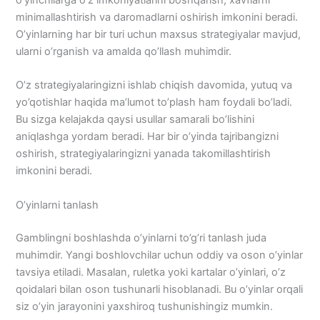
minimallashtirish va daromadlarni oshirish imkonini beradi.
O’yinlarning har bir turi uchun maxsus strategiyalar mavjud,
ularni o’rganish va amalda qo’llash muhimdir.
O’z strategiyalaringizni ishlab chiqish davomida, yutuq va
yo’qotishlar haqida ma’lumot to’plash ham foydali bo’ladi.
Bu sizga kelajakda qaysi usullar samarali bo’lishini
aniqlashga yordam beradi. Har bir o’yinda tajribangizni
oshirish, strategiyalaringizni yanada takomillashtirish
imkonini beradi.
O’yinlarni tanlash
Gamblingni boshlashda o’yinlarni to’g’ri tanlash juda
muhimdir. Yangi boshlovchilar uchun oddiy va oson o’yinlar
tavsiya etiladi. Masalan, ruletka yoki kartalar o’yinlari, o’z
qoidalari bilan oson tushunarli hisoblanadi. Bu o’yinlar orqali
siz o’yin jarayonini yaxshiroq tushunishingiz mumkin.