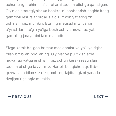
uchun eng muhim ma’lumotlarni taqdim etishga qaratilgan.
O’yinlar, strategiyalar va bankrollni boshqarish haqida keng
qamrovli resurslar orqali siz o’z imkoniyatlaringizni
oshirishingiz mumkin. Bizning maqsadimiz, yangi
o’yinchilarni to’g’ri yo’lga boshlash va muvaffaqiyatli
gambling jarayonini ta’minlashdir.
Sizga kerak bo’lgan barcha maslahatlar va yo’l-yo’riqlar
bilan biz bilan bog’laning. O’yinlar va pul tikishlarda
muvaffaqiyatga erishishingiz uchun kerakli resurslarni
taqdim etishga tayyormiz. Har bir bosqichda qo’llab-
quvvatlash bilan siz o’z gambling tajribangizni yanada
rivojlantirishingiz mumkin.
PREVIOUS
NEXT