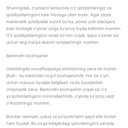
Shuningdek, o’yinlarni tanlashda o’z qiziqishlaringiz va
qobiliyatlaringizni ham hisobga olish lozim. Agar sizda
matematik qobiliyatlar kuchli bo’lsa, poker yoki blackjack
kabi strategik o’yinlar sizga ko’proq foyda keltirishi mumkin.
O’z qobiliyatlaringizni sinab ko’rish orqali, qaysi o’yinlar siz
uchun eng ma’qul ekanini aniqlashingiz mumkin.
Bankrollni boshqarish
Gamblingda muvaffaqiyatga erishishning yana bir muhim
jihati – bu bankrollni to’g’ri boshqarishdir. Har bir o’yin
uchun maxsus byudjet belgilash va bu byudjetdan
chiqmaslik zarur. Bankrollni boshqarish orqali siz o’z
yo’qotishlaringizni minimallashtirib, o’yinda ko’proq vaqt
o’tkazishingiz mumkin.
Bundan tashqari, yutuq va yo’qotishlarni qayd etib borish
ham foydali. Bu sizga kelajakdagi qarorlaringizni yanada