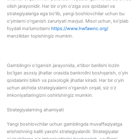
olish jarayonidir. Har bir o’yin o’ziga xos qoidalari va
strategiyalariga ega bo’lib, yangi boshlovchilar uchun bu
o’yinlarni o’rganish zaruriyati mavjud. Misol uchun, ko’plab
foydali ma’lumotlarni
https://www.hwfawnc.org/
manzilidan topishingiz mumkin.
Gamblingni o’rganish jarayonida, e’tibor berilishi lozim
bo’lgan asosiy jihatlar orasida bankrollni boshqarish, o’yin
qoidalarini bilish va psixologik jihatlar kiradi. Har bir o’yin
uchun alohida strategiyalarni o’rganish orqali, siz o’z
imkoniyatlaringizni oshirishingiz mumkin.
Strategiyalarning ahamiyati
Yangi boshlovchilar uchun gamblingda muvaffaqiyatga
erishishning kaliti yaxshi strategiyalardir. Strategiyalar
o’yinchilarga o’z imkoniyatlarini boshqarish, xavflarni