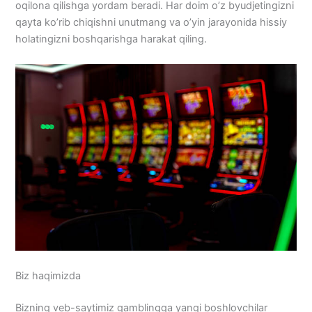
oqilona qilishga yordam beradi. Har doim o’z byudjetingizni
qayta ko’rib chiqishni unutmang va o’yin jarayonida hissiy
holatingizni boshqarishga harakat qiling.
Biz haqimizda
Bizning veb-saytimiz gamblingga yangi boshlovchilar