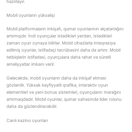
hazırlayır.
Mobil oyunların yüksəlişi
Mobil platformaların inkişafı, qumar oyunlarının əlçatanlığını
artırmışdır. İndi oyunçular istədikləri yerdən, istədikləri
zaman oyun oynaya bilirlər. Mobil cihazlarla inteqrasiya
edilmiş oyunlar, istifadəçi təcrübəsini daha da artırır. Mobil
tətbiqlərin istifadəsi, oyunçulara daha rahat və sürətli
əməliyyatlar imkanı verir.
Gələcəkdə, mobil oyunların daha da inkişaf etməsi
gözlənilir. Yüksək keyfiyyətli qrafika, interaktiv oyun
elementləri və yeni bonus sistemləri, oyunçuların marağını
artırmaqdadır. Mobil oyunlar, qumar sahəsində lider rolunu
daha da gücləndirəcəkdir.
Canlı kazino oyunları