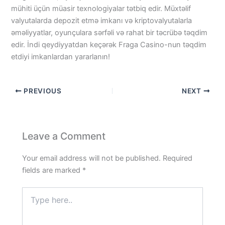
mühiti üçün müasir texnologiyalar tətbiq edir. Müxtəlif
valyutalarda depozit etmə imkanı və kriptovalyutalarla
əməliyyatlar, oyunçulara sərfəli və rahat bir təcrübə təqdim
edir. İndi qeydiyyatdan keçərək Fraga Casino-nun təqdim
etdiyi imkanlardan yararlanın!
PREVIOUS
NEXT
Leave a Comment
Your email address will not be published.
Required
fields are marked
*
Type
here..