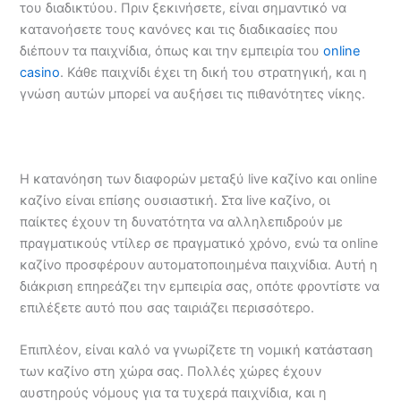
του διαδικτύου. Πριν ξεκινήσετε, είναι σημαντικό να
κατανοήσετε τους κανόνες και τις διαδικασίες που
διέπουν τα παιχνίδια, όπως και την εμπειρία του
online
casino
. Κάθε παιχνίδι έχει τη δική του στρατηγική, και η
γνώση αυτών μπορεί να αυξήσει τις πιθανότητες νίκης.
Η κατανόηση των διαφορών μεταξύ live καζίνο και online
καζίνο είναι επίσης ουσιαστική. Στα live καζίνο, οι
παίκτες έχουν τη δυνατότητα να αλληλεπιδρούν με
πραγματικούς ντίλερ σε πραγματικό χρόνο, ενώ τα online
καζίνο προσφέρουν αυτοματοποιημένα παιχνίδια. Αυτή η
διάκριση επηρεάζει την εμπειρία σας, οπότε φροντίστε να
επιλέξετε αυτό που σας ταιριάζει περισσότερο.
Επιπλέον, είναι καλό να γνωρίζετε τη νομική κατάσταση
των καζίνο στη χώρα σας. Πολλές χώρες έχουν
αυστηρούς νόμους για τα τυχερά παιχνίδια, και η