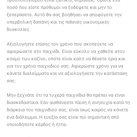
προϋπολογισμού είναι ζωτικής σημασίας. Ορίστε ένα
ποσό που είστε πρόθυμοι να ξοδέψετε και μην το
ξεπεράσετε. Αυτό θα σας βοηθήσει να αποφύγετε την
υπερβολική δαπάνη και τις πιθανές οικονομικές
δυσκολίες.
Αξιολογήστε επίσης τον χρόνο που σκοπεύετε να
αφιερώσετε στο παιχνίδι. Είναι εύκολο να χαθείτε στον
κόσμο των καζίνο, οπότε είναι καλό να θέσετε όρια και
για τον χρόνο παιχνιδιού σας. Αφιερώστε χρόνο για να
κάνετε διαλείμματα και να αξιολογήσετε την κατάσταση
σας.
Μην ξεχνάτε ότι τα τυχερά παιχνίδια θα πρέπει να είναι
διασκεδαστικά. Εάν αισθάνεστε πίεση ή ανησυχία κατά τη
διάρκεια του παιχνιδιού σας, είναι ίσως καιρός να κάνετε
ένα διάλειμμα. Η ευεξία σας είναι πιο σημαντική από
οποιοδήποτε κέρδος ή ήττα.