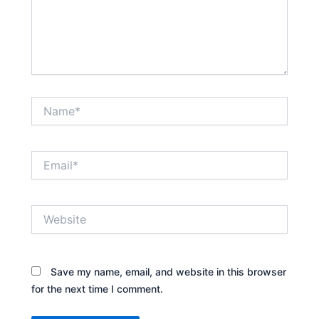
Name*
Email*
Website
Save my name, email, and website in this browser
for the next time I comment.