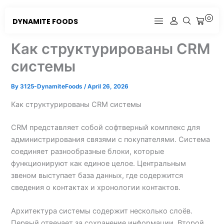
Skip
to
0
DYNAMITE FOODS
CART
content
Как структурированы CRM
системы
By
3125-DynamiteFoods
/
April 26, 2026
Как структурированы CRM системы
CRM представляет собой софтверный комплекс для
администрирования связями с покупателями. Система
соединяет разнообразные блоки, которые
функционируют как единое целое. Центральным
звеном выступает база данных, где содержится
сведения о контактах и хронологии контактов.
Архитектура системы содержит несколько слоёв.
Первый отвечает за сохранение информации. Второй