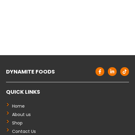
F
L
T
DYNAMITE FOODS
a
i
i
c
n
k
e
k
t
b
e
o
QUICK LINKS
o
d
k
o
i
k
n
-
-
Home
f
i
About us
n
Shop
Contact Us