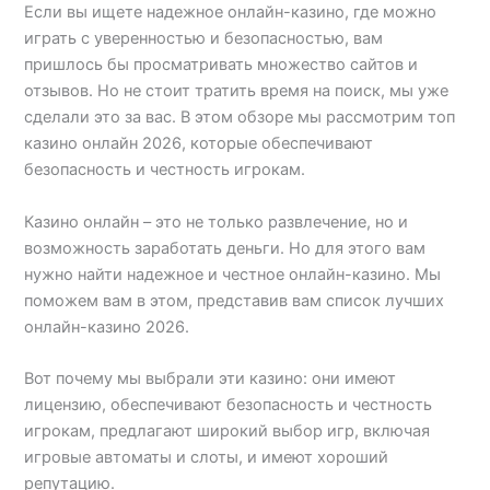
Если вы ищете надежное онлайн-казино, где можно
играть с уверенностью и безопасностью, вам
пришлось бы просматривать множество сайтов и
отзывов. Но не стоит тратить время на поиск, мы уже
сделали это за вас. В этом обзоре мы рассмотрим топ
казино онлайн 2026, которые обеспечивают
безопасность и честность игрокам.
Казино онлайн – это не только развлечение, но и
возможность заработать деньги. Но для этого вам
нужно найти надежное и честное онлайн-казино. Мы
поможем вам в этом, представив вам список лучших
онлайн-казино 2026.
Вот почему мы выбрали эти казино: они имеют
лицензию, обеспечивают безопасность и честность
игрокам, предлагают широкий выбор игр, включая
игровые автоматы и слоты, и имеют хороший
репутацию.