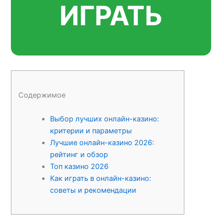
ИГРАТЬ
Содержимое
Выбор лучших онлайн-казино:
критерии и параметры
Лучшие онлайн-казино 2026:
рейтинг и обзор
Топ казино 2026
Как играть в онлайн-казино:
советы и рекомендации