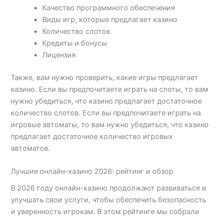
Качество программного обеспечения
Виды игр, которые предлагает казино
Количество слотов
Кредиты и бонусы
Лицензия
Также, вам нужно проверить, какие игры предлагает
казино. Если вы предпочитаете играть на слоты, то вам
нужно убедиться, что казино предлагает достаточное
количество слотов. Если вы предпочитаете играть на
игровые автоматы, то вам нужно убедиться, что казино
предлагает достаточное количество игровых
автоматов.
Лучшие онлайн-казино 2026: рейтинг и обзор
В 2026 году онлайн-казино продолжают развиваться и
улучшать свои услуги, чтобы обеспечить безопасность
и уверенность игрокам. В этом рейтинге мы собрали