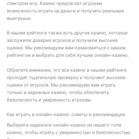
спектром игр. Казино предлагает игрокам
возможность играть на деньги и получать реальные
выигрыши.
В нашем рейтинге также есть другие казино, которые
заслужили доверие игроков и получили высокие
оценки. Мы рекомендуем вам ознакомиться с нашим
рейтингом и выбрать для себя лучшее онлайн-казино.
Обратите внимание, что все казино в нашем рейтинге
проходят тщательную проверку и получают высокие
оценки от игроков. Мы рекомендуем вам играть
только в надежных казино, чтобы обеспечить
безопасность и уверенность игрокам.
Как играть в онлайн-казино: советы и рекомендации
Выберите надежное онлайн-казино из нашего топа
казино, чтобы играть с уверенностью и безопасностью.