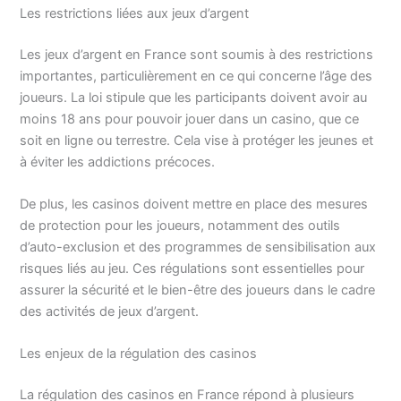
Les restrictions liées aux jeux d’argent
Les jeux d’argent en France sont soumis à des restrictions
importantes, particulièrement en ce qui concerne l’âge des
joueurs. La loi stipule que les participants doivent avoir au
moins 18 ans pour pouvoir jouer dans un casino, que ce
soit en ligne ou terrestre. Cela vise à protéger les jeunes et
à éviter les addictions précoces.
De plus, les casinos doivent mettre en place des mesures
de protection pour les joueurs, notamment des outils
d’auto-exclusion et des programmes de sensibilisation aux
risques liés au jeu. Ces régulations sont essentielles pour
assurer la sécurité et le bien-être des joueurs dans le cadre
des activités de jeux d’argent.
Les enjeux de la régulation des casinos
La régulation des casinos en France répond à plusieurs