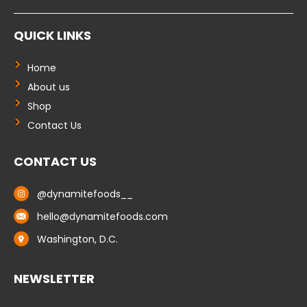
c
n
k
e
k
t
b
e
o
QUICK LINKS
o
d
k
o
i
k
n
-
-
Home
f
i
About us
n
Shop
Contact Us
CONTACT US
@dynamitefoods__
hello@dynamitefoods.com
Washington, D.C.
NEWSLETTER