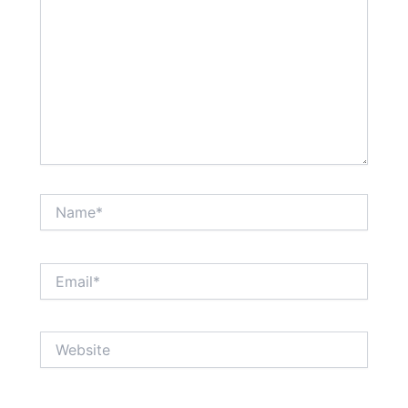
Name*
Email*
Website