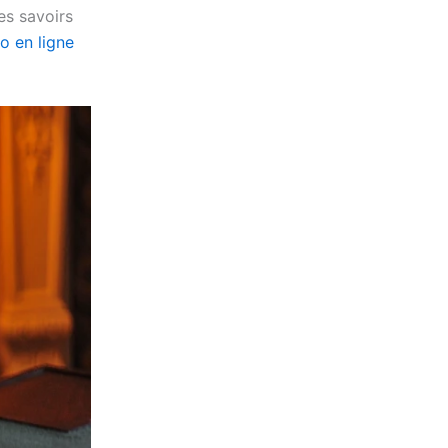
es savoirs
o en ligne