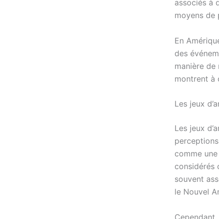
associés à 
moyens de p
En Amérique 
des événemen
manière de 
montrent à q
Les jeux d’a
Les jeux d’a
perceptions 
comme une f
considérés 
souvent ass
le Nouvel An
Cependant, 