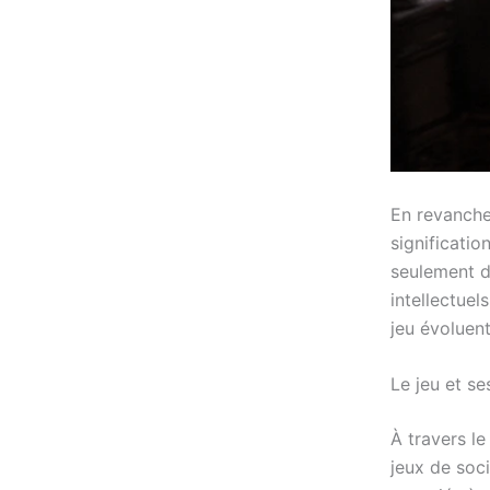
En revanche,
significati
seulement d
intellectuel
jeu évoluent
Le jeu et se
À travers l
jeux de soc