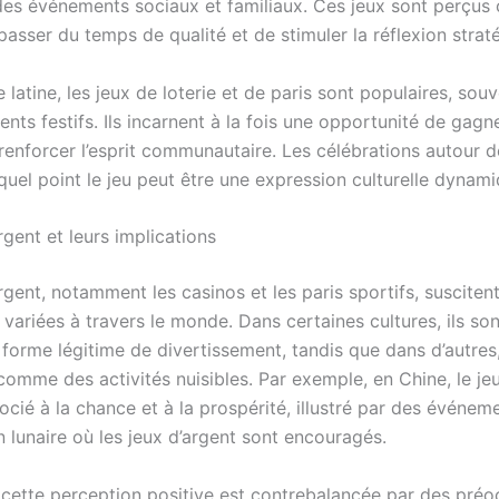
des événements sociaux et familiaux. Ces jeux sont perçu
asser du temps de qualité et de stimuler la réflexion strat
latine, les jeux de loterie et de paris sont populaires, souv
ts festifs. Ils incarnent à la fois une opportunité de gagn
renforcer l’esprit communautaire. Les célébrations autour d
uel point le jeu peut être une expression culturelle dynami
rgent et leurs implications
rgent, notamment les casinos et les paris sportifs, susciten
variées à travers le monde. Dans certaines cultures, ils so
orme légitime de divertissement, tandis que dans d’autres, 
comme des activités nuisibles. Par exemple, en Chine, le jeu
ocié à la chance et à la prospérité, illustré par des évén
 lunaire où les jeux d’argent sont encouragés.
cette perception positive est contrebalancée par des préo