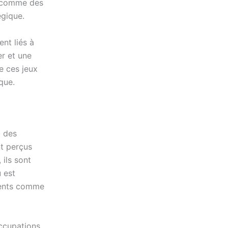
s comme des
égique.
ent liés à
er et une
e ces jeux
que.
t des
nt perçus
ils sont
 est
ements comme
ccupations