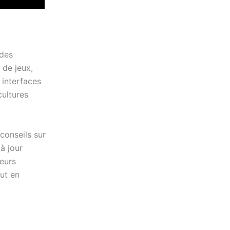
 des
 de jeux,
 interfaces
cultures
 conseils sur
à jour
ueurs
ut en