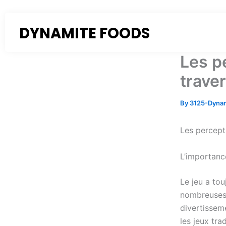
Skip
to
DYNAMITE FOODS
content
Les pe
trave
By
3125-Dyna
Les percepti
L’importanc
Le jeu a tou
nombreuses 
divertisseme
les jeux tra