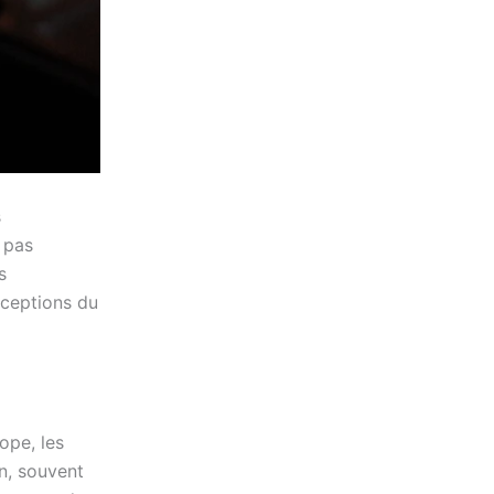
s
 pas
s
erceptions du
ope, les
n, souvent