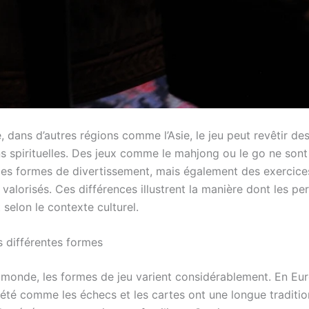
 dans d’autres régions comme l’Asie, le jeu peut revêtir de
ons spirituelles. Des jeux comme le mahjong ou le go ne sont
es formes de divertissement, mais également des exercice
s valorisés. Ces différences illustrent la manière dont les p
 selon le contexte culturel.
s différentes formes
e monde, les formes de jeu varient considérablement. En Eur
iété comme les échecs et les cartes ont une longue traditio