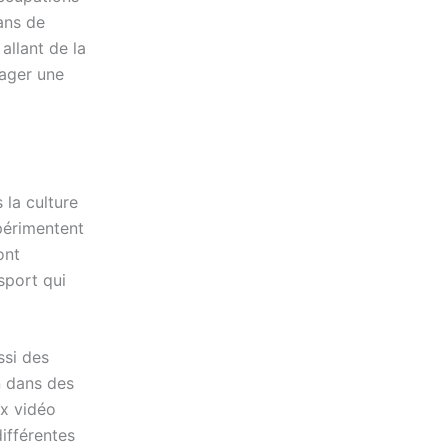
ans de
allant de la
rager une
 la culture
xpérimentent
ont
sport qui
ssi des
n dans des
ux vidéo
ifférentes