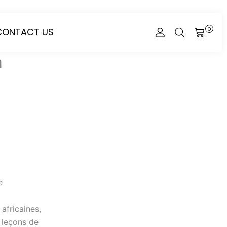
CONTACT US
0
CART
à
e
africaines,
s leçons de