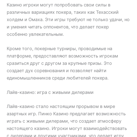
Казино игроки могут попробовать свои силы в
различных вариациях покера, таких как Техасский
холдем и Омаха. Эти игры требуют не только удачи, но
и умения читать оппонентов, что делает покер
особенно увлекательным.
Кроме того, покерные турниры, проводимые на
платформе, предоставляют возможность игрокам
сразиться друг с другом за крупные призы. Это
создает дух соревнования и позволяет найти
единомышленников среди любителей покера.
Лайв-казино: игра с живыми дилерами
Лайв-казино стало настоящим прорывом в мире
азартных игр. Пинко Казино предлагает возможность
играть с живыми дилерами, что создает атмосферу
настоящего казино. Игроки могут взаимодействовать
с дилерами и другими участниками, что делает игру