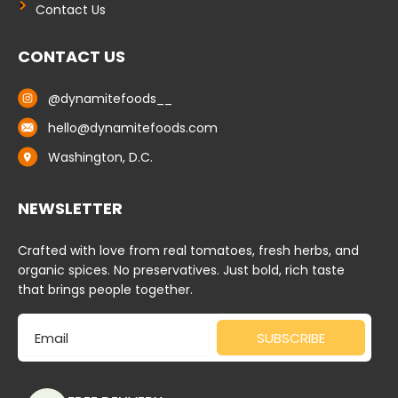
Contact Us
CONTACT US
@dynamitefoods__
hello@dynamitefoods.com
Washington, D.C.
NEWSLETTER
Crafted with love from real tomatoes, fresh herbs, and
organic spices. No preservatives. Just bold, rich taste
that brings people together.
Email
SUBSCRIBE