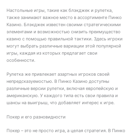
Настольные игры, такие как блэкджек и рулетка,
также занимают важное место в ассортименте Пинко
Казино. Блэкджек известен своими стратегическими
элементами и возможностью снизить преимущество
казино с помощью правильной тактики. Здесь игроки
могут выбрать различные вариации этой популярной
игры, каждая из которых предлагает свои
особенности.
Рулетка же привлекает азартных игроков своей
непредсказуемостью. В Пинко Казино доступны
различные версии рулетки, включая европейскую и
американскую. У каждого типа есть свои правила и
шансы на выигрыш, что добавляет интерес к игре.
Покер и его разновидности
Покер – это не просто игра, а целая стратегия. В Пинко