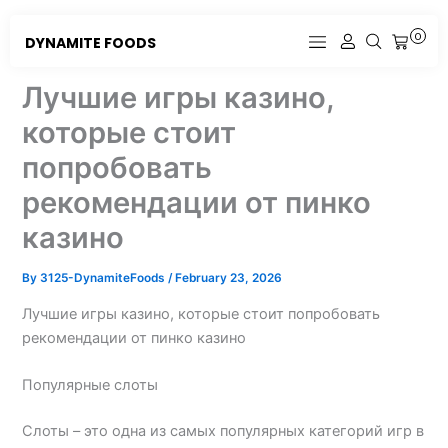
Skip
to
0
DYNAMITE FOODS
CART
content
Лучшие игры казино,
которые стоит
попробовать
рекомендации от пинко
казино
By
3125-DynamiteFoods
/
February 23, 2026
Лучшие игры казино, которые стоит попробовать
рекомендации от пинко казино
Популярные слоты
Слоты – это одна из самых популярных категорий игр в