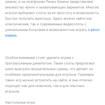
казино, и на платформе Пинко Казино представлено
множество ярких и захватывающих вариантов. Многие
игроки выбирают слоты за их простоту и возможность
быстро получить выигрыш. Здесь можно найти как
классические, так и современные видеослоты с
уникальными бонусами и возможностью играть в
pinco
казино
.
Особое внимание стоит уделить играм с
прогрессивным джекпотом. Такие слоты предлагают
шанс выиграть внушительные суммы, что делает их
особенно привлекательными для игроков. Примеры
таких игр можно встретить на сайте, и они отлично
подходят как для новичков, так и для опытных
игроков.
Настольные игры