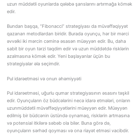
uzun müddətli oyunlarda qələbə şanslarını artırmağa kömək
edir.
Bundan başqa, “Fibonacci” strategiyası da müvəffəqiyyət
qazanan metodlardan biridir. Burada oyunçu, hər bir mərci
əvvəlki iki mərcin cəminə əsasən müəyyən edir. Bu, daha
sabit bir oyun tərzi təqdim edir və uzun müddətdə risklərin
azalmasına kömək edir. Yeni başlayanlar üçün bu
strategiyalar əla seçimdir.
Pul idarəetməsi və onun əhəmiyyəti
Pul idarəetməsi, uğurlu qumar strategiyasının əsasını təşkil
edir. Oyunçuların öz büdcələrini necə idarə etmələri, onların
uzunmüddətli müvəffəqiyyətlərini müəyyən edir. Müəyyən
edilmiş bir büdcənin üstündə oynamaq, risklərin artmasına
və potensial itkilərə səbəb ola bilər. Buna görə də,
oyunçuların sərhəd qoyması və ona riayət etməsi vacibdir.