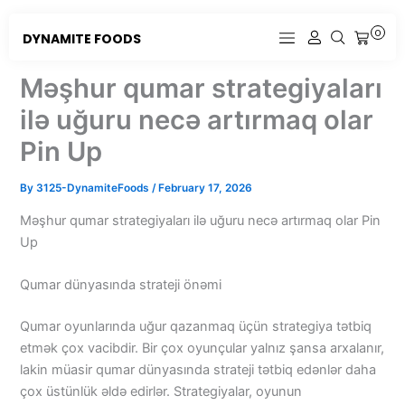
Skip
to
0
DYNAMITE FOODS
CART
content
Məşhur qumar strategiyaları
ilə uğuru necə artırmaq olar
Pin Up
By
3125-DynamiteFoods
/
February 17, 2026
Məşhur qumar strategiyaları ilə uğuru necə artırmaq olar Pin
Up
Qumar dünyasında strateji önəmi
Qumar oyunlarında uğur qazanmaq üçün strategiya tətbiq
etmək çox vacibdir. Bir çox oyunçular yalnız şansa arxalanır,
lakin müasir qumar dünyasında strateji tətbiq edənlər daha
çox üstünlük əldə edirlər. Strategiyalar, oyunun