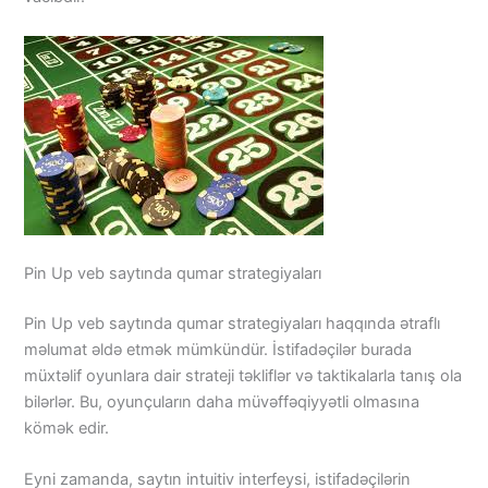
Pin Up veb saytında qumar strategiyaları
Pin Up veb saytında qumar strategiyaları haqqında ətraflı
məlumat əldə etmək mümkündür. İstifadəçilər burada
müxtəlif oyunlara dair strateji təkliflər və taktikalarla tanış ola
bilərlər. Bu, oyunçuların daha müvəffəqiyyətli olmasına
kömək edir.
Eyni zamanda, saytın intuitiv interfeysi, istifadəçilərin