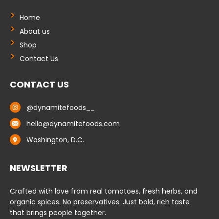
o
i
k
n
-
-
Home
f
i
About us
n
Shop
Contact Us
CONTACT US
@dynamitefoods__
hello@dynamitefoods.com
Washington, D.C.
NEWSLETTER
Crafted with love from real tomatoes, fresh herbs, and
organic spices. No preservatives. Just bold, rich taste
that brings people together.