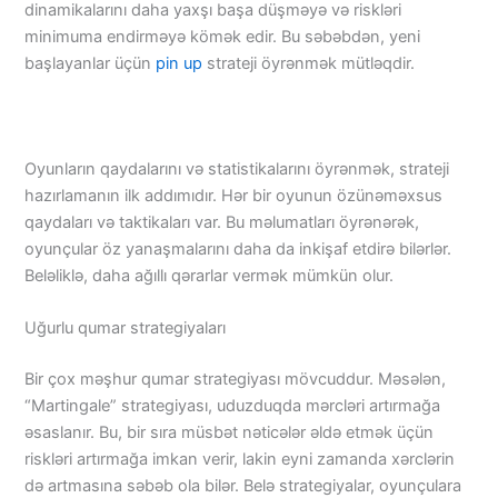
dinamikalarını daha yaxşı başa düşməyə və riskləri
minimuma endirməyə kömək edir. Bu səbəbdən, yeni
başlayanlar üçün
pin up
strateji öyrənmək mütləqdir.
Oyunların qaydalarını və statistikalarını öyrənmək, strateji
hazırlamanın ilk addımıdır. Hər bir oyunun özünəməxsus
qaydaları və taktikaları var. Bu məlumatları öyrənərək,
oyunçular öz yanaşmalarını daha da inkişaf etdirə bilərlər.
Beləliklə, daha ağıllı qərarlar vermək mümkün olur.
Uğurlu qumar strategiyaları
Bir çox məşhur qumar strategiyası mövcuddur. Məsələn,
“Martingale” strategiyası, uduzduqda mərcləri artırmağa
əsaslanır. Bu, bir sıra müsbət nəticələr əldə etmək üçün
riskləri artırmağa imkan verir, lakin eyni zamanda xərclərin
də artmasına səbəb ola bilər. Belə strategiyalar, oyunçulara