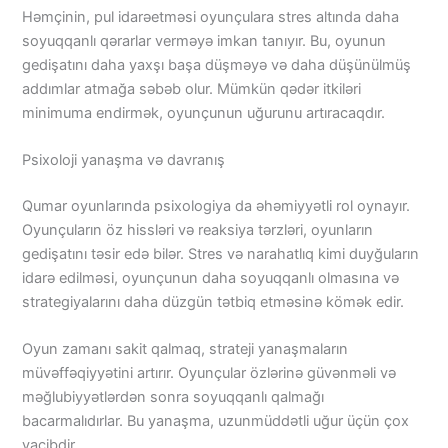
Həmçinin, pul idarəetməsi oyunçulara stres altında daha
soyuqqanlı qərarlar verməyə imkan tanıyır. Bu, oyunun
gedişatını daha yaxşı başa düşməyə və daha düşünülmüş
addımlar atmağa səbəb olur. Mümkün qədər itkiləri
minimuma endirmək, oyunçunun uğurunu artıracaqdır.
Psixoloji yanaşma və davranış
Qumar oyunlarında psixologiya da əhəmiyyətli rol oynayır.
Oyunçuların öz hissləri və reaksiya tərzləri, oyunların
gedişatını təsir edə bilər. Stres və narahatlıq kimi duyğuların
idarə edilməsi, oyunçunun daha soyuqqanlı olmasına və
strategiyalarını daha düzgün tətbiq etməsinə kömək edir.
Oyun zamanı sakit qalmaq, strateji yanaşmaların
müvəffəqiyyətini artırır. Oyunçular özlərinə güvənməli və
məğlubiyyətlərdən sonra soyuqqanlı qalmağı
bacarmalıdırlar. Bu yanaşma, uzunmüddətli uğur üçün çox
vacibdir.