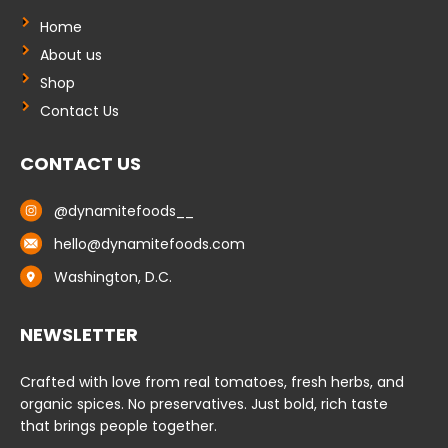
k
n
-
-
Home
f
i
About us
n
Shop
Contact Us
CONTACT US
@dynamitefoods__
hello@dynamitefoods.com
Washington, D.C.
NEWSLETTER
Crafted with love from real tomatoes, fresh herbs, and
organic spices. No preservatives. Just bold, rich taste
that brings people together.