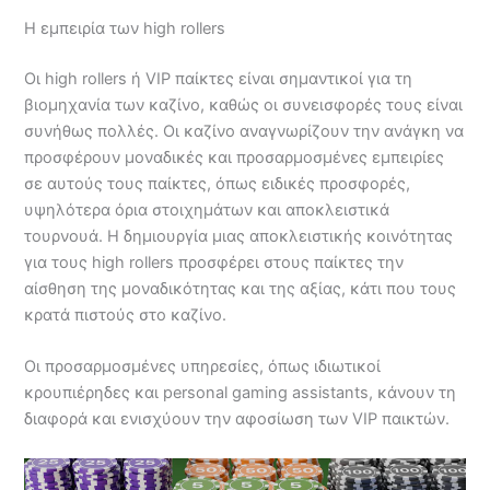
Η εμπειρία των high rollers
Οι high rollers ή VIP παίκτες είναι σημαντικοί για τη
βιομηχανία των καζίνο, καθώς οι συνεισφορές τους είναι
συνήθως πολλές. Οι καζίνο αναγνωρίζουν την ανάγκη να
προσφέρουν μοναδικές και προσαρμοσμένες εμπειρίες
σε αυτούς τους παίκτες, όπως ειδικές προσφορές,
υψηλότερα όρια στοιχημάτων και αποκλειστικά
τουρνουά. Η δημιουργία μιας αποκλειστικής κοινότητας
για τους high rollers προσφέρει στους παίκτες την
αίσθηση της μοναδικότητας και της αξίας, κάτι που τους
κρατά πιστούς στο καζίνο.
Οι προσαρμοσμένες υπηρεσίες, όπως ιδιωτικοί
κρουπιέρηδες και personal gaming assistants, κάνουν τη
διαφορά και ενισχύουν την αφοσίωση των VIP παικτών.