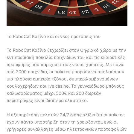
Το RoboCat Καζίνο και οι νέες προτάσεις του
Το RoboCat Καζίνο ξεχωρίζει στον ψηφιακό χώρο με την
εντυπωσιακή ποικιλία παιχνιδιών του και τις εξαιρετικές
προσφορές που παρέχει στους νέους χρήστες. Με πάνω
από 2000 παιχνίδια, οι παίκτες μπορούν να απολαύσουν
μια πλούσια εμπειρία τζόγου, συμπεριλαμβανομένων
κουλοχέρηδων και live casino. Το γενναιόδωρο μπόνους
καλωσορίσματος μέχρι 500€ και 200 δωρεάν
περιστροφές είναι ιδιαίτερα ελκυστικό.
Η εξυπηρέτηση πελατών 24/7 διασφαλίζει ότι οι παίκτες
έχουν πάντα υποστήριξη όταν τη χρειάζονται, ενώ οι
γρήγορες συναλλαγές μέσω ηλεκτρονικών πορτοφολιών