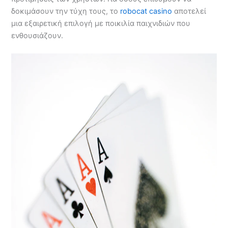
δοκιμάσουν την τύχη τους, το
robocat casino
αποτελεί
μια εξαιρετική επιλογή με ποικιλία παιχνιδιών που
ενθουσιάζουν.