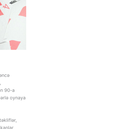
ləncə
,
dən 90-a
lərlə oynaya
kliflər,
mkanlar