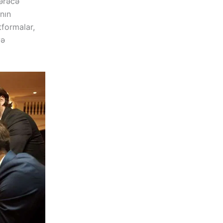
ərəcə
nın
tformalar,
və