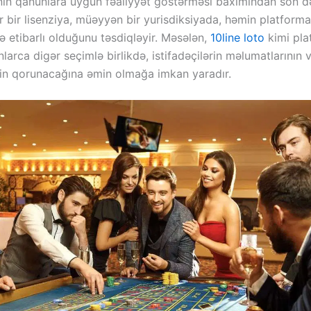
nın qanunlara uyğun fəaliyyət göstərməsi baxımından son d
r bir lisenziya, müəyyən bir yurisdiksiyada, həmin platforma
ə etibarlı olduğunu təsdiqləyir. Məsələn,
10line loto
kimi pla
onlarca digər seçimlə birlikdə, istifadəçilərin məlumatlarının 
nin qorunacağına əmin olmağa imkan yaradır.