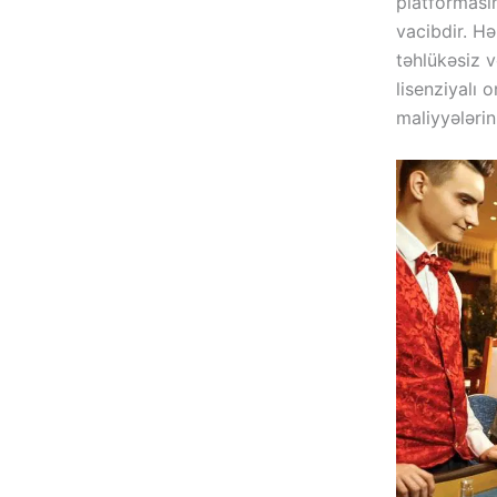
platforması
vacibdir. Hə
təhlükəsiz v
lisenziyalı 
maliyyələri