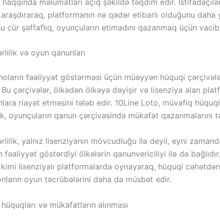
rı haqqında məlumatları açıq şəkildə təqdim edir. İstifadəçilə
 araşdıraraq, platformanın nə qədər etibarlı olduğunu daha 
Bu cür şəffaflıq, oyunçuların etimadını qazanmaq üçün vacibd
lilik və oyun qanunları
noların fəaliyyət göstərməsi üçün müəyyən hüquqi çərçivəl
u çərçivələr, ölkədən ölkəyə dəyişir və lisenziya alan plat
lara riayət etməsini tələb edir. 10Line Loto, müvafiq hüquq
ək, oyunçuların qanun çərçivəsində mükafat qazanmalarını tə
lilik, yalnız lisenziyanın mövcudluğu ilə deyil, eyni zamand
 fəaliyyət göstərdiyi ölkələrin qanunvericiliyi ilə də bağlıdır
 kimi lisenziyalı platformalarda oynayaraq, hüquqi cəhətd
 onların oyun təcrübələrini daha da müsbət edir.
 hüquqları və mükafatların alınması