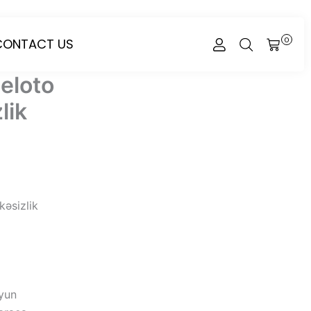
CONTACT US
0
CART
neloto
lik
kəsizlik
oyun