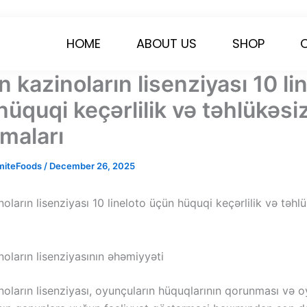
HOME
ABOUT US
SHOP
 kazinoların lisenziyası 10 li
üquqi keçərlilik və təhlükəsiz
amaları
miteFoods
/
December 26, 2025
oların lisenziyası 10 lineloto üçün hüquqi keçərlilik və təhlü
oların lisenziyasının əhəmiyyəti
noların lisenziyası, oyunçuların hüquqlarının qorunması və 