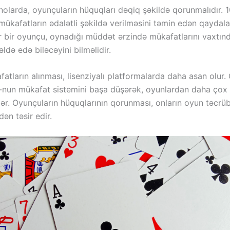
nolarda, oyunçuların hüquqları dəqiq şəkildə qorunmalıdır. 1
ükafatların ədalətli şəkildə verilməsini təmin edən qaydalar
ər bir oyunçu, oynadığı müddət ərzində mükafatlarını vaxtın
ldə edə biləcəyini bilməlidir.
atların alınması, lisenziyalı platformalarda daha asan olur.
-nun mükafat sistemini başa düşərək, oyunlardan daha çox
lər. Oyunçuların hüquqlarının qorunması, onların oyun təcrüb
ən təsir edir.