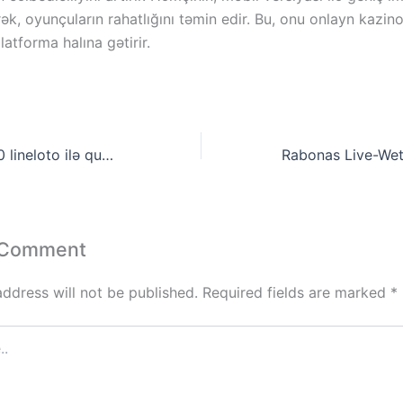
k, oyunçuların rahatlığını təmin edir. Bu, onu onlayn kazino
latforma halına gətirir.
Başlanğıc üçün 10 lineloto ilə qumar oyunu necə öyrənmək olar
 Comment
address will not be published.
Required fields are marked
*