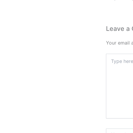
Leave a
Your email 
Type
here..
Name*