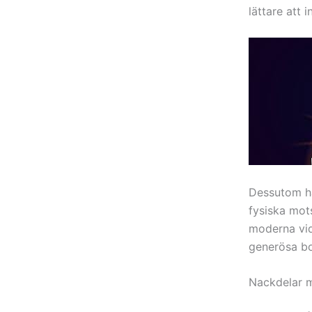
lättare att i
Dessutom ha
fysiska mots
moderna vid
generösa bo
Nackdelar m