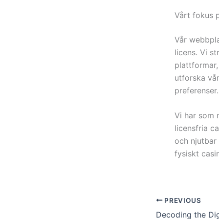
Vårt fokus 
Vår webbpla
licens. Vi s
plattformar
utforska vå
preferenser.
Vi har som 
licensfria c
och njutbar 
fysiskt casi
PREVIOUS