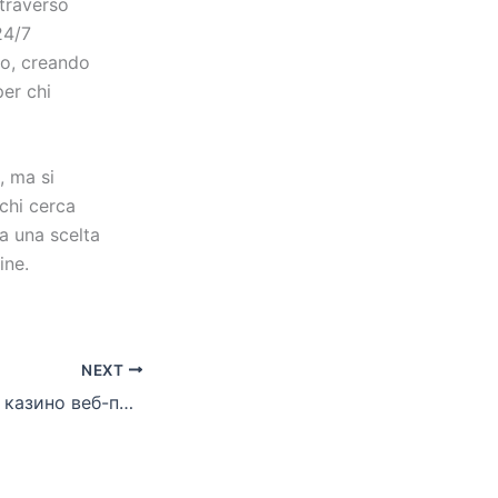
ttraverso
24/7
to, creando
er chi
, ma si
chi cerca
a una scelta
ine.
NEXT
Рабочее зеркало казино веб-портала Вавада