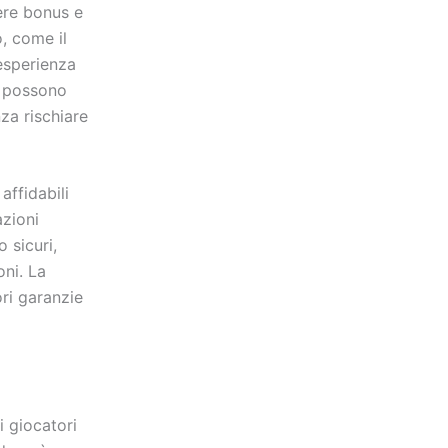
nere bonus e
, come il
’esperienza
i possono
za rischiare
affidabili
azioni
 sicuri,
ni. La
ri garanzie
i giocatori