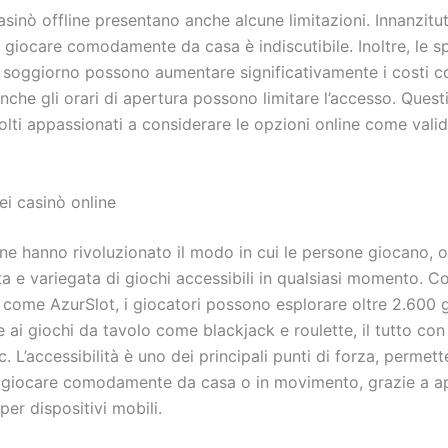
casinò offline presentano anche alcune limitazioni. Innanzitut
 giocare comodamente da casa è indiscutibile. Inoltre, le s
i soggiorno possono aumentare significativamente i costi c
nche gli orari di apertura possono limitare l’accesso. Questi
lti appassionati a considerare le opzioni online come vali
ei casinò online
ine hanno rivoluzionato il modo in cui le persone giocano, 
 e variegata di giochi accessibili in qualsiasi momento. C
 come AzurSlot, i giocatori possono esplorare oltre 2.600 g
 ai giochi da tavolo come blackjack e roulette, il tutto con
c. L’accessibilità è uno dei principali punti di forza, permet
 giocare comodamente da casa o in movimento, grazie a a
per dispositivi mobili.